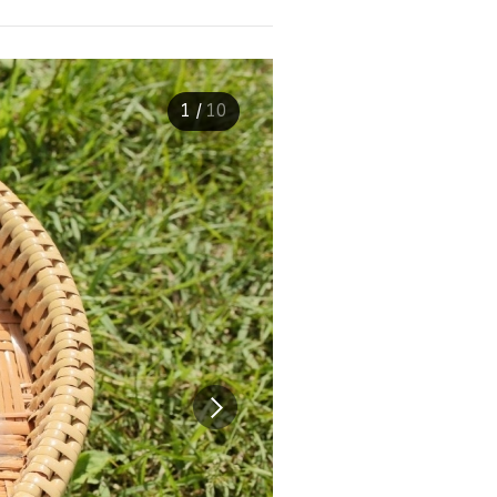
1
/
10