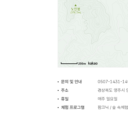
250m
문의 및 안내
0507-1431-14
주소
경상북도 영주시 안
휴일
매주 일요일
체험 프로그램
팜크닉 / 숲 속체