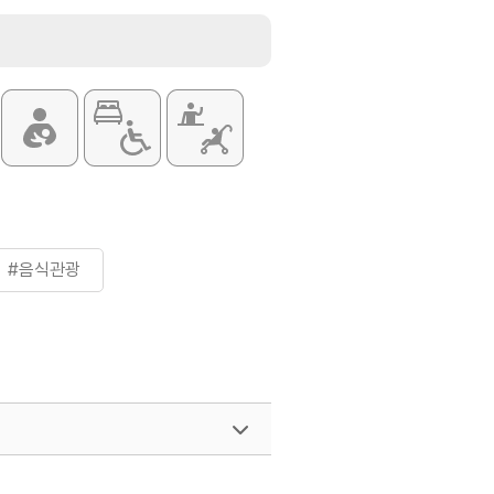
#음식관광
299-511