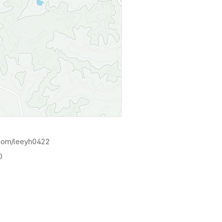
.com/leeyh0422
0