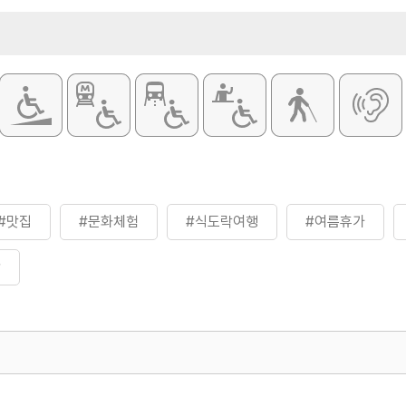
#맛집
#문화체험
#식도락여행
#여름휴가
간
500
지역관광협력팀(관광두레)
02-7