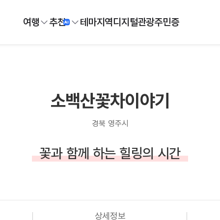
여행
추천
테마
지역
디지털
관광주민증
소백산꽃차이야기
경북 영주시
꽃과 함께 하는 힐링의 시간
상세정보