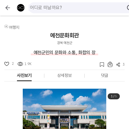
여행지
예천문화회관
경북 예천군
예천군민의 문화와 소통, 화합의 장
2
1.9K
3
사진보기
상세정보
댓글
1
/
5