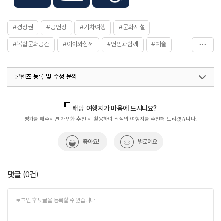
#경상권
#공연장
#기차여행
#문화시설
#복합문화공간
#아이와함께
#연인과함께
#예술
#예천군문화회관
#음악회
#자연좋은곳
#체험학습
콘텐츠 등록 및 수정 문의
#친구와함께
국내디지털마케팅팀
033-813-3500
열린관광콘텐츠팀(열린관광-모두의여행)
033-738-3425
해당 여행지가 마음에 드시나요?
평가를 해주시면 개인화 추천 시 활용하여 최적의 여행지를 추천해 드리겠습니다.
좋아요!
별로예요
댓글
(
0
건)