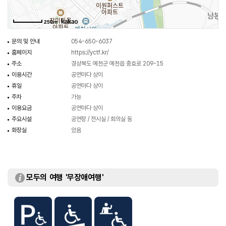
250m
문의 및 안내
054-650-6037
홈페이지
https://yctf.kr/
주소
경상북도 예천군 예천읍 충효로 209-15
이용시간
공연마다 상이
휴일
공연마다 상이
주차
가능
이용요금
공연마다 상이
주요시설
공연장 / 전시실 / 회의실 등
화장실
있음
모두의 여행 '무장애여행'