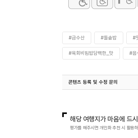
#금수산
#돌솥밥
#
#육회비빔밥담백한_맛
#음
콘텐츠 등록 및 수정 문의
국내디지털마케팅팀
033-813-3
해당 여행지가 마음에 드
평가를 해주시면 개인화 추천 시 활용