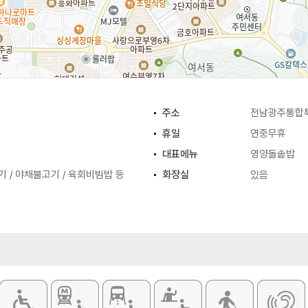
주소
전남광주통합특
휴일
연중무휴
대표메뉴
영양돌솥밥
기 / 야채불고기 / 육회비빔밥 등
화장실
있음