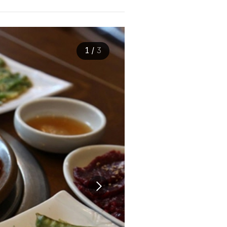
1
/
3