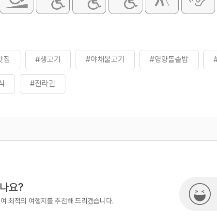
맛집
#생고기
#야채불고기
#영양돌솥밥
식
#전라권
500
시나요?
하여 최적의 여행지를 추천해 드리겠습니다.