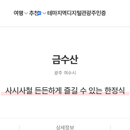
여행
추천
테마
지역
디지털
관광주민증
금수산
광주 여수시
사시사철 든든하게 즐길 수 있는 한정식
상세정보