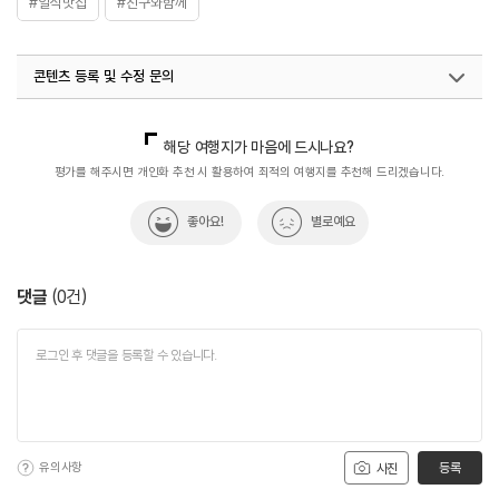
#일식맛집
#친구와함께
콘텐츠 등록 및 수정 문의
국내디지털마케팅팀
033-813-3500
해당 여행지가 마음에 드시나요?
평가를 해주시면 개인화 추천 시 활용하여 최적의 여행지를 추천해 드리겠습니다.
좋아요!
별로예요
댓글
(
0
건)
유의사항
등록
사진