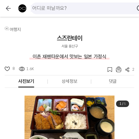
여행지
스즈란테이
서울 용산구
이촌 재팬타운에서 맛보는 일본 가정식
8
1.6K
2
사진보기
상세정보
댓글
1
/
5