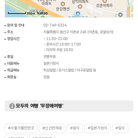
250m
문의 및 안내
02-749-5324
주소
서울특별시 용산구 이촌로 245 (이촌동, 로얄상가)
영업시간
- 11:30~21:00
- 준비시간 15:00~17:00
- 마지막 주문 20:30
휴일
연중무휴
대표메뉴
일본가정식
취급메뉴
튀김덮밥 / 돈가스덮밥 / 마구로덮밥 등
화장실
있음
모두의 여행 '무장애여행'
#서울가볼만한곳
#신선한재료
#음식
#일본가정식
#일식