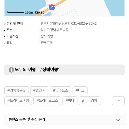
250m
문의 및 안내
평택시 문화유산관광과 031-8024-3242
주소
경기도 평택시 포승읍
이용시간
상시 개방
휴일
연중무휴
모두의 여행 '무장애여행'
#경치좋은곳
#관광지
#남녀노소
#대교
#드라이브여행
#드라이브코스
#바다
#바다경치
#사진찍기
#사진찍기좋은곳
#서해대교
콘텐츠 등록 및 수정 문의
#서해안고속도로
#수도권
#야경좋은곳