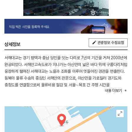
직접 찍은 사진을 등록해 주세요.
관광정보 수정요청
상세정보
서해대교는 경기 평택과 충남 당진을 잇는 다리로 7년의 기간을 거쳐 2000년에
완공되었다. 서해안고속도로가 지나가는 아산만의 넓은 바다 위에 구름다리처럼
웅장하게 펼쳐진 서해대교는 노을과 조화를 이루어 멋들어진 경관을 연출한다.
동북아 물류 수송의 중심인 서해안의 관문으로, 아산만을 가로질러 경기도와
충청도를 연결함으로써 물류비용 절감 및 서울∼목포 간 주행 시간을
내용
더보기
단축시켰다. 사장교와 FCM교 및 PSM교의 복합 형식으로 지어졌으며, 주탑의
높이가 무려 60층 건물 높이인 182m에 달하고 총 연장 7.3km, 폭 31.4m의
규모를 자랑한다. 국내 자본과 기술로 건설됨으로서 국내 토목기술 향상에
기여하였으며, 국내 최초 교량 유지 관리시스템(B.M.S)을 도입하였고 교량
주탑의 모양은 사찰의 당간지주 형상으로 구현되어 한국적 조형미를 물씬
풍긴다.