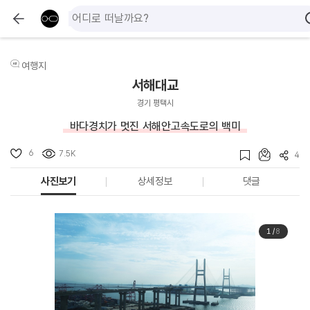
여행지
서해대교
경기 평택시
바다경치가 멋진 서해안고속도로의 백미
6
7.5K
4
사진보기
상세정보
댓글
1
/
8