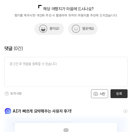
#연인과함께
#평택서해대교
#풍경좋은곳
국내디지털마케팅팀
033-813-3500
해당 여행지가 마음에 드시나요?
#해안드라이브코스
#행담도휴게소
평가를 해주시면 개인화 추천 시 활용하여 최적의 여행지를 추천해 드리겠습니다.
좋아요!
별로예요
댓글
(
0
건)
유의사항
등록
사진
AI가 빠르게 요약해주는 사용자 후기!