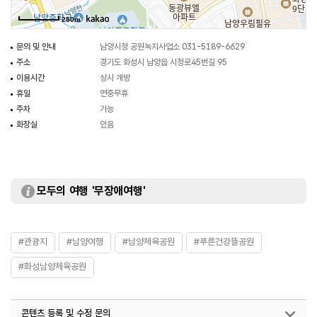
공기도 마음껏 마실 수 있다. 뿐만 아니라 곳곳에 방범용 cctv가 설치되어 있어
250m
늦은 시간에도 마음 놓고 운동할 수 있다. 남양체육공원의 또 다른 매력은
남양역사문화공원과 맞물려 있다는 점인데 남양도서관 옆 터널을 지나면 너른
문의 및 안내
남양시청 공원녹지사업소 031-5189-6629
휴게뜰이라는 넓은 광장이 있어 자전거와 인라인스케이트, 킥보드 타기를 즐길
주소
경기도 화성시 남양읍 시청로45번길 95
수 있다. 너른 뜰 곳곳에는 그네 의자와 도서관에서 진행하는 아카이브 부스가
이용시간
상시 개방
비치되어 있어 자유롭게 책을 꺼내어 볼 수 있고, 오리정 뒤쪽에는 뒷동산을
휴일
연중무휴
오를 수 있도록 등산로가 정비되어 있다.
주차
가능
화장실
있음
모두의 여행 '무장애여행'
#관광지
#남양여행
#남양체육공원
#푸른건강뜰공원
#화성남양체육공원
콘텐츠 등록 및 수정 문의