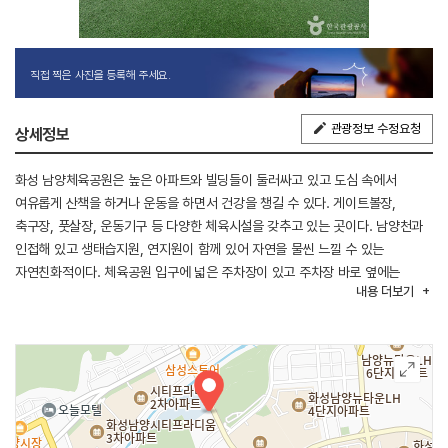
직접 찍은 사진을 등록해 주세요.
관광정보 수정요청
상세정보
화성 남양체육공원은 높은 아파트와 빌딩들이 둘러싸고 있고 도심 속에서
여유롭게 산책을 하거나 운동을 하면서 건강을 챙길 수 있다. 게이트볼장,
축구장, 풋살장, 운동기구 등 다양한 체육시설을 갖추고 있는 곳이다. 남양천과
인접해 있고 생태습지원, 연지원이 함께 있어 자연을 물씬 느낄 수 있는
자연친화적이다. 체육공원 입구에 넓은 주차장이 있고 주차장 바로 옆에는
내용
더보기
깔끔한 화장실을 갖추고 있는 관리사무소가 있어 편리하게 이용할 수 있다.
잔디밭을 양옆에 두고 깔끔하게 보도블록을 깔아놓은 산책로가 있고, 산책로는
다시 게이트볼장으로 이어진다. 인조잔디가 깔려있는 게이트볼장에는 커다란
지붕이 설치되어 있어 비가 오는 날에도 즐길 수 있다. 인조잔디가 깔린
축구장과 테니스코트 그리고 주변으로 푹신한 매트가 깔려있는 트랙을 만들어
놓아서 뛰거나 걷는 것에 무리가 없다. 산책로 중간중간에는 벤치가 놓여있어
여유롭게 시간을 보낼 수 있으며 주변으로 나무들을 빼곡하게 심어 상쾌한