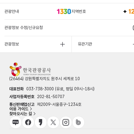
관광안내
지역번호
관광정보 수정/신규요청
관광정보
유관기관
(26464) 강원특별자치도 원주시 세계로 10
대표전화
033-738-3000 (유료, 평일 09시~18시)
사업자등록번호
202-81-50707
통신판매업신고
제2009-서울중구-1234호
이용 가이드
찾아오시는 길