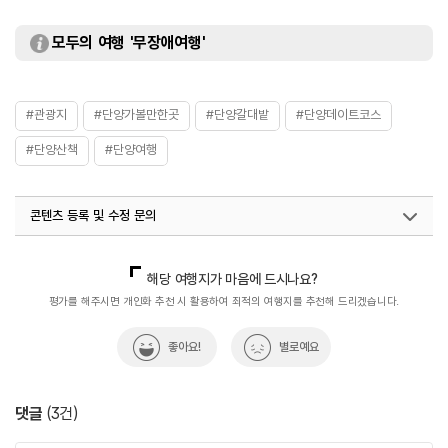
모두의 여행 '무장애여행'
#관광지
#단양가볼만한곳
#단양갈대밭
#단양데이트코스
#단양산책
#단양여행
콘텐츠 등록 및 수정 문의
국내디지털마케팅팀
033-813-3500
해당 여행지가 마음에 드시나요?
평가를 해주시면 개인화 추천 시 활용하여 최적의 여행지를 추천해 드리겠습니다.
좋아요!
별로예요
댓글
(
3
건)