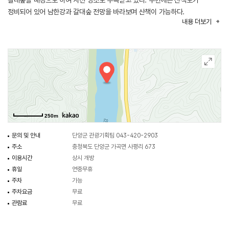
갈대숲을 배경으로 하여 사진 명소로 주목받고 있다. 주변에는 산책로가
정비되어 있어 남한강과 갈대숲 전망을 바라보며 산책이 가능하다.
내용
더보기
250m
문의 및 안내
단양군 관광기획팀 043-420-2903
주소
충청북도 단양군 가곡면 사평리 673
이용시간
상시 개방
휴일
연중무휴
주차
가능
주차요금
무료
관람료
무료