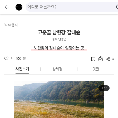
여행지
고운골 남한강 갈대숲
충북 단양군
노란빛의 갈대숲이 일렁이는 곳
4
3K
4
사진보기
상세정보
댓글
1
/
7