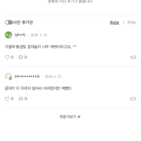
등록된 사진 후기가 없습니다.
사진 후기만
최신순
추천순
냥**치
2025. 1. 15.
가을에 황금빛 갈대숲이 너무 예쁘더라고요. ^^
0
0
신고
H*********G
2024. 6. 17.
갈대가 다 자라지 않아서 아쉬웠지만 예뻤다
0
0
신고
댓글 더보기