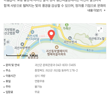
아름답다. 교량 중앙에 자리한 팔각 정자 동진여울정에서는 하천의 물소리와
함께 사방으로 펼쳐지는 빛의 풍경을 감상할 수 있으며, 정자를 기점으로 문화의
내용
더보기
길·사람의 길·자연의 길 세 갈래로 동선이 나뉘어 방향마다 서로 다른 주변
경관을 조망할 수 있다. 무료로 운영되며 별도의 입장 절차 없이 자유롭게
관람할 수 있다. 낮에는 인근 산막이옛길·성불산 자연휴양림을 즐기고 해 질
무렵 괴산 오작교의 야경으로 하루를 마무리하는 코스로 즐기기 좋다.
250m
문의 및 안내
괴산군 문화관광과 043-830-3455
주소
충청북도 괴산군 괴산읍 동부리 178-2
이용시간
상시 개방
휴일
연중무휴
주차
불가능
입장료
무료