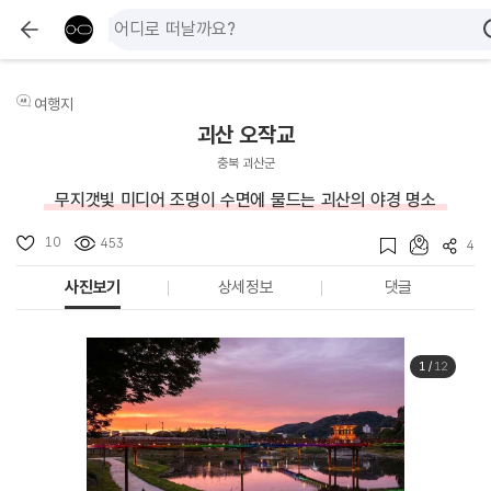
여행지
괴산 오작교
충북 괴산군
무지갯빛 미디어 조명이 수면에 물드는 괴산의 야경 명소
10
453
4
사진보기
상세정보
댓글
1
/
12