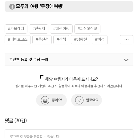
모두의 여행 '무장애여행'
#가볼래터
#관광지
#괴산여행
#괴산오작교
#데이트코스
#동진천
#산책
#성황천
#야경
#야경_명소
#여행구독
콘텐츠 등록 및 수정 문의
국내디지털마케팅팀
033-813-3500
해당 여행지가 마음에 드시나요?
평가를 해주시면 개인화 추천 시 활용하여 최적의 여행지를 추천해 드리겠습니다.
좋아요!
별로예요
댓글
(
30
건)