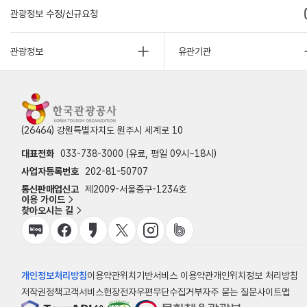
관광정보 수정/신규요청
관광정보
유관기관
(26464) 강원특별자치도 원주시 세계로 10
대표전화
033-738-3000 (유료, 평일 09시~18시)
사업자등록번호
202-81-50707
통신판매업신고
제2009-서울중구-1234호
이용 가이드
찾아오시는 길
개인정보처리방침
이용약관
위치기반서비스 이용약관
개인위치정보 처리방침
저작권정책
고객서비스헌장
전자우편무단수집거부
자주 묻는 질문
사이트맵