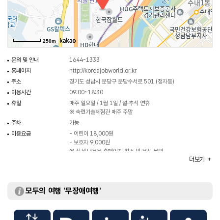
체험할 수 있다. 진로설계관은 연령별 맞춤 진로 설계 프로그램이 상시 운영되고
있어 홈페이지를 통해 확인 및 예약이 가능하며, 놀이형 재능검사 [재능
스펙트럼]을 통해 나의 흥미 유형과 직업 적성을 알아볼 수 있다.
250m
숙련기술체험관은 2020년 개관해 산업 현장에 꼭 필요한 3대 숙련기술을
체험해 보며 청소년들이 나만의 잠재력을 발견하고 미래 기술과 직업을 탐색해
문의 및 안내
1644-1333
볼 수 있는 신개념 진로체험 공간이다. 메카이브는 2023년 개관해 ‘누구나
홈페이지
http://koreajobworld.or.kr
자유롭게 무엇이든 만들어 볼 수 있는 미래형 만들기 체험관’으로 한국잡월드
주소
경기도 성남시 분당구 분당수서로 501 (정자동)
개관 이래 처음으로 성인도 함께 이용 가능한 콘텐츠를 선보였다. 메카이브에
이용시간
09:00~18:30
마련된 재료와 도구, 장비를 활용해 나만의 아이디어를 실현해 볼 수 있으며
휴일
매주 일요일 / 1월 1일 / 설·추석 연휴
전문 작가들이 운영하는 원데이 클래스에도 참여할 수 있다.
※ 숙련기술체험관 매주 주말
주차
가능
이용요금
- 어린이 18,000원
- 보호자 9,000원
※ 상세 내용은 홈페이지 참조 및 유선 문의
더보기
규모
연면적 38,796m²
주요시설
강당 / 체험관 / 푸드코트 / 매점 / 휴게공원 등
화장실
있음
모두의 여행 '무장애여행'