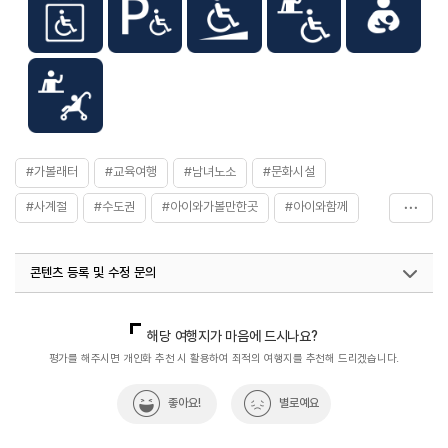
#가볼래터
#교육여행
#남녀노소
#문화시설
#사계절
#수도권
#아이와가볼만한곳
#아이와함께
#여행구독
#이색체험
#직업체험
#진로체험
콘텐츠 등록 및 수정 문의
#진로체험관
#진로탐색
#체험프로그램
#친구와함께
#한국잡월드
국내디지털마케팅팀
033-813-3500
열린관광콘텐츠팀(열린관광-모두의여행)
033-738-3425
해당 여행지가 마음에 드시나요?
평가를 해주시면 개인화 추천 시 활용하여 최적의 여행지를 추천해 드리겠습니다.
좋아요!
별로예요