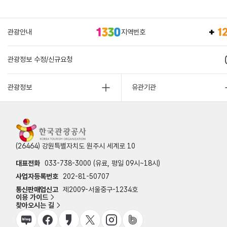
관광안내
지역번호
관광정보 수정/신규요청
관광정보
유관기관
(26464) 강원특별자치도 원주시 세계로 10
대표전화
033-738-3000 (유료, 평일 09시~18시)
사업자등록번호
202-81-50707
통신판매업신고
제2009-서울중구-1234호
이용 가이드
찾아오시는 길