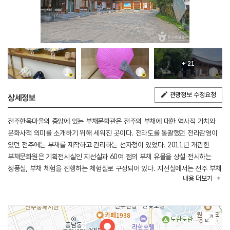
+ 21
관광정보 수정요청
상세정보
전주한옥마을의 중앙에 있는 부채문화관은 전주의 부채에 대한 역사적 가치와
문화사적 의미를 소개하기 위해 세워진 곳이다. 전라도를 통괄했던 전라감영이
있던 전주에는 부채를 제작하고 관리하는 선자청이 있었다. 2011년 개관한
부채문화원은 기획전시실인 지선실과 60여 점의 부채 유물을 상설 전시하는
청풍실, 부채 체험을 진행하는 체험실로 구성되어 있다. 지선실에서는 전주 부채
내용
더보기
장인 초대전, 부채와 서화, 문학, 현대미술 등 다양한 예술 장르를 결합한 기획
전시전이 지속해서 진행되며, 단선·접선 부채그리기 체험을 할 수 있다.
청풍실에서는 전주 부채의 맥을 이어오고 있는 선자장(전통 부채를 만드는
기능을 보유한 장인)들의 작품과 부채 유물 작품을 감상할 수 있다. 또한,
바람가게에서는 전주 부채 장인들의 다양한 부채작품과 기념품을 판매하고