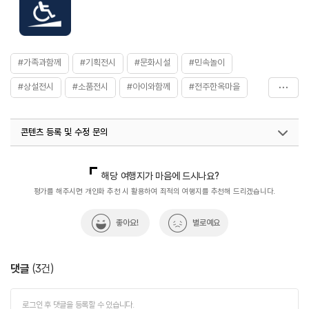
#가족과함께
#기획전시
#문화시설
#민속놀이
#상설전시
#소품전시
#아이와함께
#전주한옥마을
#전통&역사
#전통놀이
#전통예술
#전통작품
콘텐츠 등록 및 수정 문의
#한지부채만들기체험
국내디지털마케팅팀
033-813-3500
열린관광콘텐츠팀(열린관광-모두의여행)
033-738-3425
해당 여행지가 마음에 드시나요?
평가를 해주시면 개인화 추천 시 활용하여 최적의 여행지를 추천해 드리겠습니다.
좋아요!
별로예요
댓글
(
3
건)