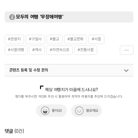
모두의 여행 '무장애여행'
#관광지
#구절사
#불교
#불교문화
#사찰
#사찰여행
#역사
#자연속으로
#전통사찰
#종교
#충청권
#한국불교
#휴식공간
콘텐츠 등록 및 수정 문의
#휴식여행
#휴식하기
#휴식하기좋은곳
국내디지털마케팅팀
033-813-3500
해당 여행지가 마음에 드시나요?
평가를 해주시면 개인화 추천 시 활용하여 최적의 여행지를 추천해 드리겠습니다.
좋아요!
별로예요
댓글
(
0
건)