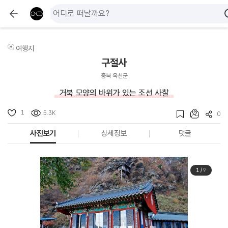
여행지
구절사
충북 옥천군
거북 모양의 바위가 있는 조선 사찰
1
5.3K
0
사진보기
상세정보
댓글
1
/
9