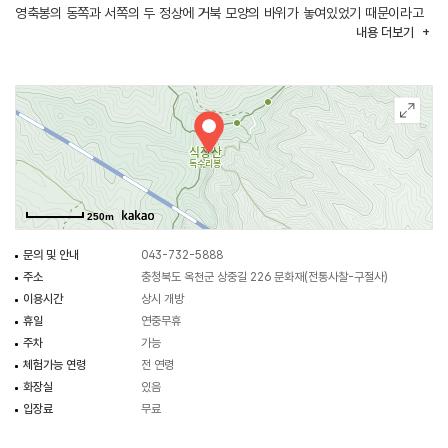
영축봉의 동쪽과 서쪽의 두 정상에 거북 모양의 바위가 놓여있었기 때문이라고
내용
더보기
한다. 철탑 사거리에서 구절사까지는 좌우에 수많은 아카시아 나무가 심어져
있는데 이 나무들은 5월에 흐드러지게 꽃을 피워 향기가 온 천지를 감싸는
아카시아 꽃길을 이룬다고 한다. 이 사찰은 어느 순간 폐사되었으나, 1933년에
절 아랫마을의 한병석이 이곳에 참배하러 왔다가 중건했다. 이후 사찰의 명칭이
구절사로 바뀌게 되었는데, 절 뒤에 있는 영축봉을 구절산이라고 불렀기
때문이다.
250m
문의 및 안내
043-732-5888
주소
충청북도 옥천군 상중길 226 문화재(전통사찰-구절사)
이용시간
상시 개방
휴일
연중무휴
주차
가능
체험가능 연령
전 연령
화장실
있음
입장료
무료