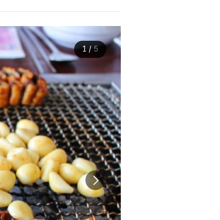
1
/
5