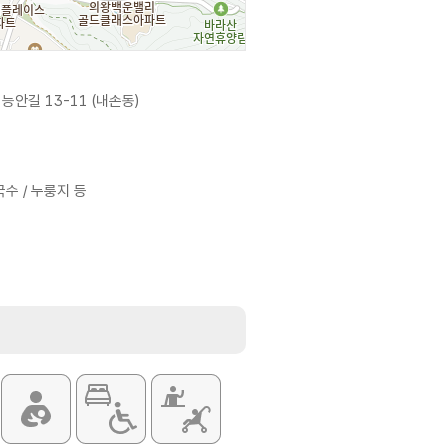
능안길 13-11 (내손동)
국수 / 누룽지 등