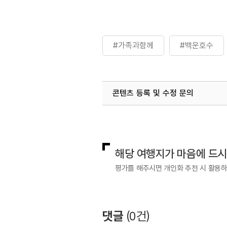
#가족과함께
#백운호수
콘텐츠 등록 및 수정 문의
국내디지털마케팅팀
033-813-3
해당 여행지가 마음에 드
평가를 해주시면 개인화 추천 시 활용
댓글
(
0
건)