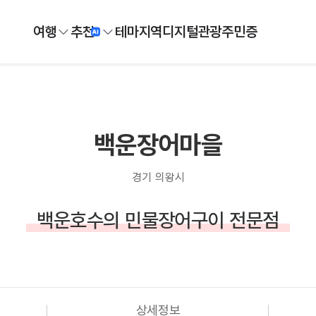
여행
추천
테마
지역
디지털
관광주민증
백운장어마을
경기 의왕시
백운호수의 민물장어구이 전문점
상세정보