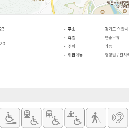
23
주소
경기도 의왕시 
휴일
연중무휴
:30
주차
가능
취급메뉴
영양밥 / 잔치