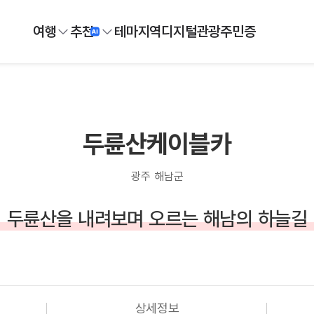
여행
추천
테마
지역
디지털
관광주민증
두륜산케이블카
광주 해남군
두륜산을 내려보며 오르는 해남의 하늘길
상세정보