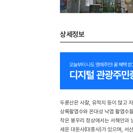
상세정보
두륜산은 사찰, 유적지 등이 많고 자
상록활엽수와 온대성 낙엽 활엽수들이
작은 봉우리 정상에서는 서해안과 남해
세운 대둔사(대흥사)가 있으며, 서