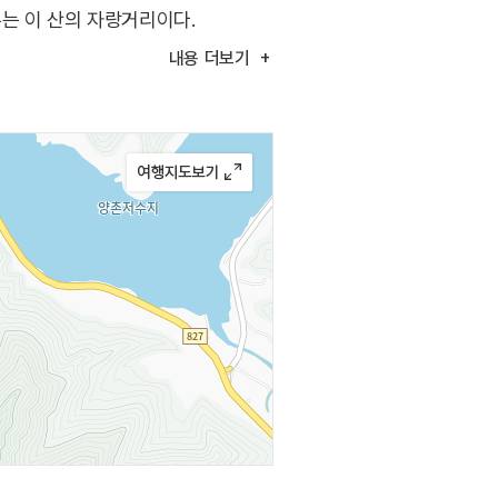
는 이 산의 자랑거리이다.
수려한 수목이 울창한 터널을 이루고
내용
더보기
, 우수영 명랑대첩지, 땅끝 마을