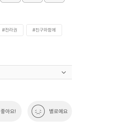
#전라권
#친구와함께
여행)
033-738-3425
좋아요!
별로예요