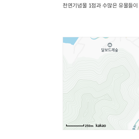
천연기념물 1점과 수많은 유물들이 
집단시설지구에서 사찰에 이르는 2
있다. 두륜산 케이블카는 천년고찰 
등을 연계하는 관광코스로서 1.6㎞의
250m