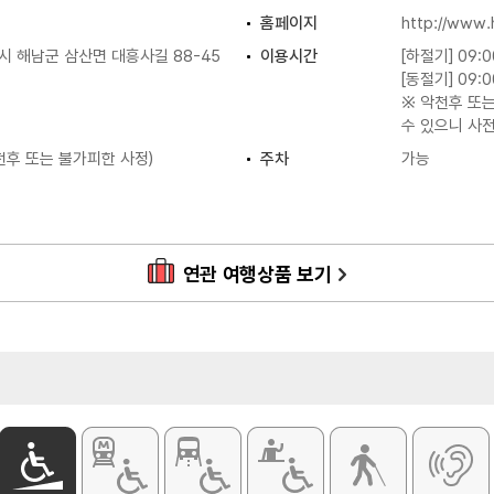
홈페이지
http://www
 해남군 삼산면 대흥사길 88-45
이용시간
[하절기] 09:0
[동절기] 09:0
※ 악천후 또
수 있으니 사
천후 또는 불가피한 사정)
주차
가능
화장실
있음
주차요금
무료
연관 여행상품 보기
이상) 13,000원
), 소인(36개월~
이하 무임)
5세 이상)·국가유공자 1,000원
)