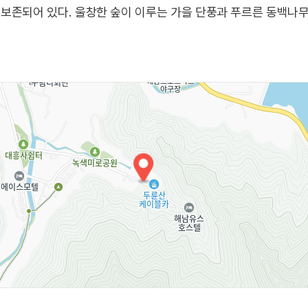
보존되어 있다. 울창한 숲이 이루는 가을 단풍과 푸르른 동백나무
㎞의 경내 도로 좌우에는 절경을 이루는 계곡이 이어지고, 산자
해남 대흥사를 비롯하여 고산 윤선도의 녹우당, 우항리 공룡화석지
 선로를 이용하여 초속 3.8m로 8분간 이용할 수 있다.