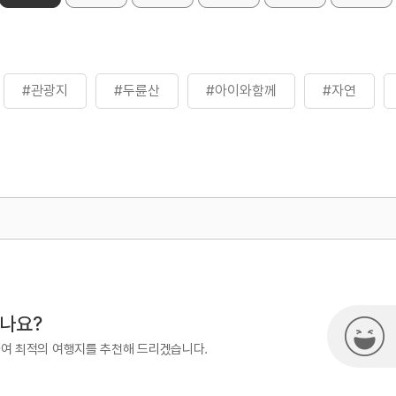
#관광지
#두륜산
#아이와함께
#자연
500
열린관광콘텐츠팀(열린관광-모두의
시나요?
하여 최적의 여행지를 추천해 드리겠습니다.