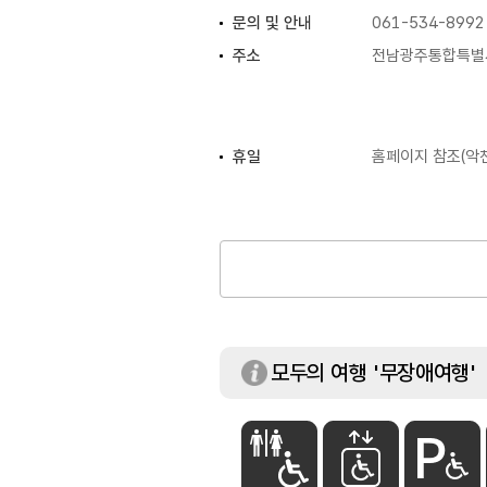
문의 및 안내
061-534-8992
주소
전남광주통합특별시
휴일
홈페이지 참조(악
체험가능 연령
전 연령
이용가능시설
전망대
시설이용료
- 대인 15,000원
- 소인 12,000원
* 단체(대인 30인
※ 대인(중학생 이상
초등학생/36개월 
※ 장애인·경로(6
모두의 여행 '무장애여행'
할인(중복할인 제외