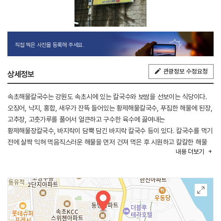
직접 찍은 사진을 등록해 주세요.
관광정보 수정요청
상세정보
속초해물칼국수는 강원도 속초시에 있는 칼국수와 보쌈을 선보이는 식당이다.
오징어, 낙지, 홍합, 새우가 잔뜩 들어있는 황제해물칼국수, 푸짐한 해물에 된장,
고추장, 고춧가루를 풀어서 얼큰하고 구수한 육수에 끓여내는
황제해물장칼국수, 바지락이 담뿍 담긴 바지락 칼국수 등이 있다. 칼국수를 먹기
전에 살짝 익혀 먹음직스러운 해물을 먼저 건져 먹은 후 시원하고 칼칼한 해물
내용
더보기
육수에 면을 끓여 먹는다. 이후에 볶음밥을 만들어 먹을 수도 있다. 보쌈은
돼지고기와 낙지볶음, 묵은지 삼합으로 즐기는 음식이다. 잡내도 없고 부드러운
보쌈과 매콤한 낙지볶음, 묵은지와의 삼합이 잘 어울린다. 주차장은 전용
주차장이 있어 이용이 편리하다.