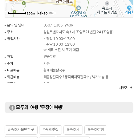
, NGII
250m
문의 및 안내
0507-1388-9409
주소
강원특별자치도 속초시 조양로21번길 24 (조양동)
영업시간
- 평일 10:00~17:00
- 주말 10:00~12:00
※ 재료 소진 시 조기 마감
휴일
연중무휴
주차
가능
대표메뉴
황제해물칼국수
취급메뉴
해물장칼국수 / 동죽바지락칼국수 / 낙지보쌈 등
화장실
있음
더보기
모두의 여행 '무장애여행'
#속초가볼만한곳
#속초맛집
#속초시
#속초여행