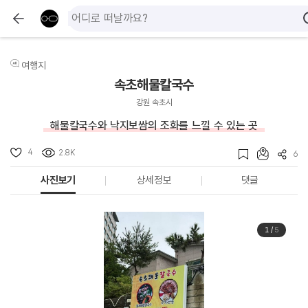
여행지
속초해물칼국수
강원 속초시
해물칼국수와 낙지보쌈의 조화를 느낄 수 있는 곳
4
2.8K
6
사진보기
상세정보
댓글
1
/
5