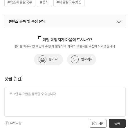
#속초해물칼국수
#음식
#해물칼국수맛집
콘텐츠 등록 및 수정 문의
국내디지털마케팅팀
033-813-3500
해당 여행지가 마음에 드시나요?
평가를 해주시면 개인화 추천 시 활용하여 최적의 여행지를 추천해 드리겠습니다.
좋아요!
별로예요
댓글
(
1
건)
유의사항
등록
사진