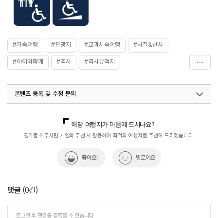
#가족여행
#관광지
#교과서속여행
#사찰&산사
#아이와함께
#역사
#역사유적지
#전통역사문화체험
#친구와함께
#템플스테이
콘텐츠 등록 및 수정 문의
#휴식공간
#휴식여행
#휴식하기
#휴식하기좋은곳
국내디지털마케팅팀
033-813-3500
열린관광콘텐츠팀(열린관광-모두의여행)
033-738-3425
해당 여행지가 마음에 드시나요?
관광복지센터(안심여행)
033-738-3551
평가를 해주시면 개인화 추천 시 활용하여 최적의 여행지를 추천해 드리겠습니다.
좋아요!
별로예요
댓글
(
0
건)