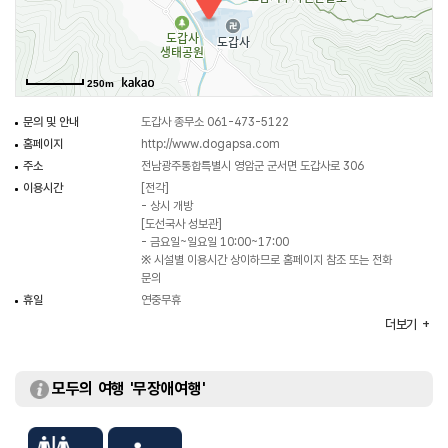
(보물), 문수·보현보살·코끼리상(보물), 그리고 도선·수미비를 비롯한 수많은
문화유산이 전해지고 있다.
250m
(출처 : 도갑사 홈페이지)
문의 및 안내
도갑사 종무소 061-473-5122
홈페이지
http://www.dogapsa.com
주소
전남광주통합특별시 영암군 군서면 도갑사로 306
이용시간
[전각]
- 상시 개방
[도선국사 성보관]
- 금요일~일요일 10:00~17:00
※ 시설별 이용시간 상이하므로 홈페이지 참조 또는 전화
문의
휴일
연중무휴
주차
가능
더보기
체험 프로그램
템플스테이
화장실
있음
모두의 여행 '무장애여행'
이용가능시설
심검당 / 차 문화체험관 / 성보박물관 등
주차요금
무료
입장료
무료