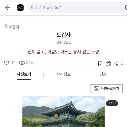
여행지
도갑사
광주 영암군
산이 품고, 마음이 머무는 유서 깊은 도량
14
3.9K
2
사진보기
상세정보
댓글
사진등록하기
1
/
17