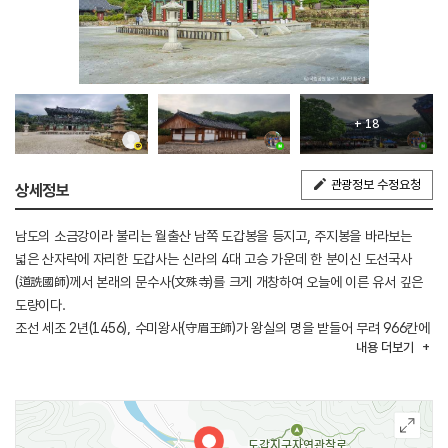
+ 18
관광정보 수정요청
상세정보
남도의 소금강이라 불리는 월출산 남쪽 도갑봉을 등지고, 주지봉을 바라보는
넓은 산자락에 자리한 도갑사는 신라의 4대 고승 가운데 한 분이신 도선국사
(道詵國師)께서 본래의 문수사(文殊寺)를 크게 개창하여 오늘에 이른 유서 깊은
도량이다.
조선 세조 2년(1456), 수미왕사(守眉王師)가 왕실의 명을 받들어 무려 966칸에
내용
더보기
달하는 당우와 전각, 그리고 12개의 암자를 세웠다. 이후에도 연담선사,
허주선사, 초의선사 등 역대의 고승대덕들이 주석하며 깨달음의 참된 이치를
널리 펼쳤고, 수행과 가르침이 끊이지 않는 법등의 도량으로 자리매김하였다.
도갑사는 또한 오랜 세월 동안 불교 예술과 문화의 정수를 간직해 온 귀중한
성보문화유산의 보고이다. 해탈문(국보), 마애여래좌상(국보), 석조여래좌상