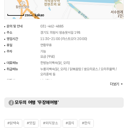
250m
문의 및 안내
031-462-4885
주소
경기도 의왕시 왕송못서길 198
영업시간
11:30~21:00 (라스트오더 20:00)
휴일
연중무휴
주차
가능
요금 (무료)
대표메뉴
한방능이백숙(닭, 오리)
취급메뉴
누룽지백숙(닭, 오리) / 닭볶음탕 / 생오리로스 / 오리주물럭 /
오리훈제 등
화장실
남녀구분
더보기
모두의 여행 '무장애여행'
#닭백숙
#맛집
#외식장소
#음식
#한식