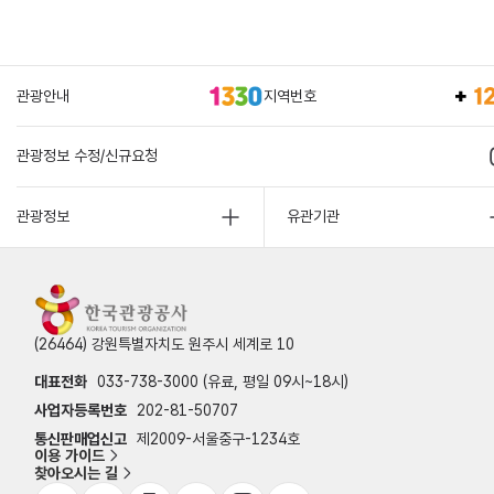
관광안내
지역번호
관광정보 수정/신규요청
관광정보
유관기관
(26464) 강원특별자치도 원주시 세계로 10
대표전화
033-738-3000 (유료, 평일 09시~18시)
사업자등록번호
202-81-50707
통신판매업신고
제2009-서울중구-1234호
이용 가이드
찾아오시는 길