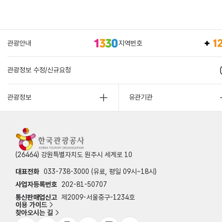
관광안내
지역번호
관광정보 수정/신규요청
관광정보
유관기관
(26464) 강원특별자치도 원주시 세계로 10
대표전화
033-738-3000 (유료, 평일 09시~18시)
사업자등록번호
202-81-50707
통신판매업신고
제2009-서울중구-1234호
이용 가이드
찾아오시는 길