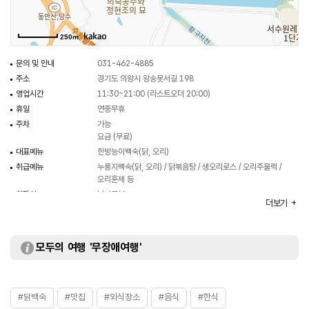
250m
문의 및 안내
031-462-4885
주소
경기도 의왕시 왕송못서길 198
영업시간
11:30~21:00 (라스트오더 20:00)
휴일
연중무휴
주차
가능
요금 (무료)
대표메뉴
한방능이백숙(닭, 오리)
취급메뉴
누룽지백숙(닭, 오리) / 닭볶음탕 / 생오리로스 / 오리주물럭 /
오리훈제 등
화장실
남녀구분
더보기
모두의 여행 '무장애여행'
#닭백숙
#맛집
#외식장소
#음식
#한식