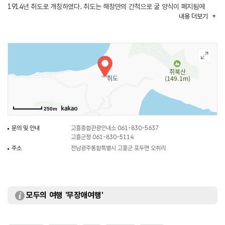
1914년 취도로 개칭하였다. 취도는 해창만의 간척으로 굴 양식이 폐지됨에
내용
더보기
따라 일대의 굴 양식업자들이 취도로 모여들어 생산량이 증가하였고, 굴로 만든
석화젓이 특산물로 꼽힌다. 섬 내에 해발 149m의 취북산이 있으며, 취도의
방파제에서 바다낚시가 가능하다.
250m
문의 및 안내
고흥종합관광안내소 061-830-5637
고흥군청 061-830-5114
주소
전남광주통합특별시 고흥군 포두면 오취리
모두의 여행 '무장애여행'