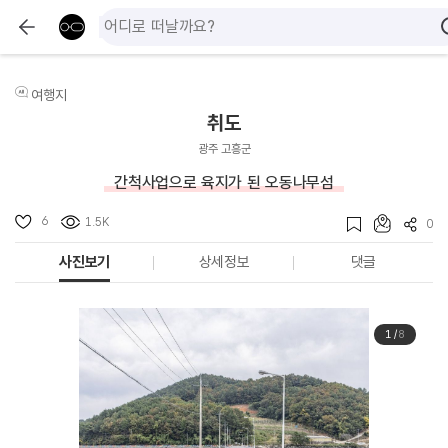
여행지
취도
광주 고흥군
간척사업으로 육지가 된 오동나무섬
6
1.5K
0
사진보기
상세정보
댓글
1
/
8