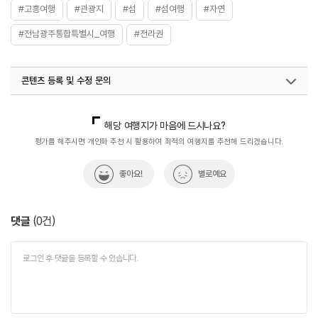
#고흥여행
#관광지
#섬
#섬여행
#자연
#전남광주통합특별시_여행
#전라권
콘텐츠 등록 및 수정 문의
국내디지털마케팅팀
033-813-3500
해당 여행지가 마음에 드시나요?
평가를 해주시면 개인화 추천 시 활용하여 최적의 여행지를 추천해 드리겠습니다.
좋아요!
별로예요
댓글
(
0
건)