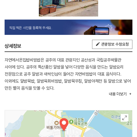
직접 찍은 사진을 등록해 주세요.
관광정보 수정요청
상세정보
자연에서온집밥비빔밥은 공주의 대표 관광지인 공산성과 국립공주박물관
사이에 있다. 공주의 특산품인 알밤을 넣어 다양한 음식을 만드는 알밤요리
전문점으로 공주 알밤과 새싹인삼이 들어간 자연비빔밥이 대표 음식이다.
이외에도 알밤묵밥, 알밤육회비빔밥, 알밤묵무침, 알밤야채전 등 알밤으로 넣어
만든 별미 음식을 맛볼 수 있다.
내용
더보기