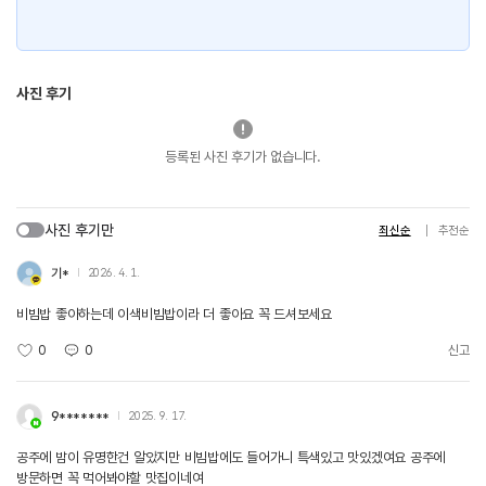
사진 후기
등록된 사진 후기가 없습니다.
사진 후기만
최신순
추천순
기*
2026. 4. 1.
비빔밥 좋아하는데 이색비빔밥이라 더 좋아요 꼭 드셔보세요
0
0
신고
9*******
2025. 9. 17.
공주에 밤이 유명한건 알았지만 비빔밥에도 들어가니 특색있고 맛있겠여요 공주에
방문하면 꼭 먹어봐야할 맛집이네여