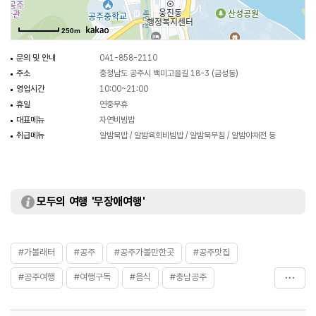
250m
문의 및 안내
041-858-2110
주소
충청남도 공주시 백미고을길 18-3 (금성동)
영업시간
10:00~21:00
휴일
연중무휴
대표메뉴
자연비빔밥
취급메뉴
알밤묵밥 / 알밤육회비빔밥 / 알밤묵무침 / 알밤야채전 등
모두의 여행 '무장애여행'
#가볼래터
#공주
#공주가볼만한곳
#공주맛집
#공주여행
#여행구독
#음식
#충남공주
#충남공주맛집
#충남공주여행