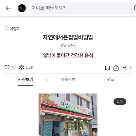
여행지
자연에서온집밥비빔밥
충남 공주시
알밤이 들어간 건강한 음식
8
1.1K
6
사진보기
상세정보
댓글
1
/
6