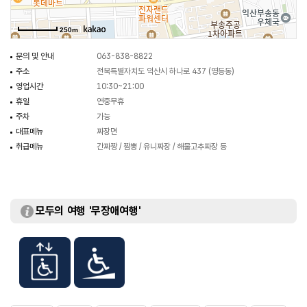
250m
문의 및 안내
063-838-8822
주소
전북특별자치도 익산시 하나로 437 (영등동)
영업시간
10:30~21:00
휴일
연중무휴
주차
가능
대표메뉴
짜장면
취급메뉴
간짜짱 / 짬뽕 / 유니짜장 / 해물고추짜장 등
모두의 여행 '무장애여행'