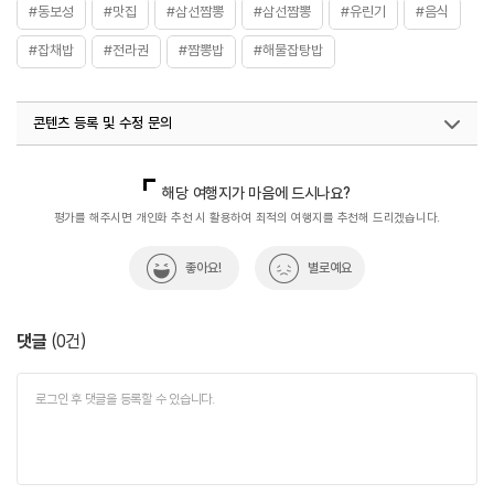
#동보성
#맛집
#삼선짬뽕
#삼선짬뽕
#유린기
#음식
#잡채밥
#전라권
#짬뽕밥
#해물잡탕밥
콘텐츠 등록 및 수정 문의
국내디지털마케팅팀
033-813-3500
열린관광콘텐츠팀(열린관광-모두의여행)
033-738-3425
해당 여행지가 마음에 드시나요?
평가를 해주시면 개인화 추천 시 활용하여 최적의 여행지를 추천해 드리겠습니다.
좋아요!
별로예요
댓글
(
0
건)