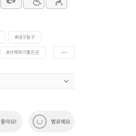
#대구동구
#산책하기좋은곳
매테마산책로
좋아요!
별로예요