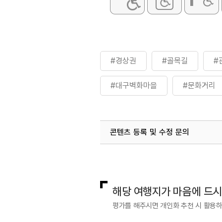
#경상권
#골목길
#
#대구벽화마을
#문화거리
#연인과함께
#옹기종기
콘텐츠 등록 및 수정 문의
#행복마을
#휴식공간
국내디지털마케팅팀
033-813-3
해당 여행지가 마음에 드
평가를 해주시면 개인화 추천 시 활용