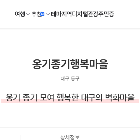
여행
추천
테마
지역
디지털
관광주민증
옹기종기행복마을
대구 동구
옹기 종기 모여 행복한 대구의 벽화마을
상세정보