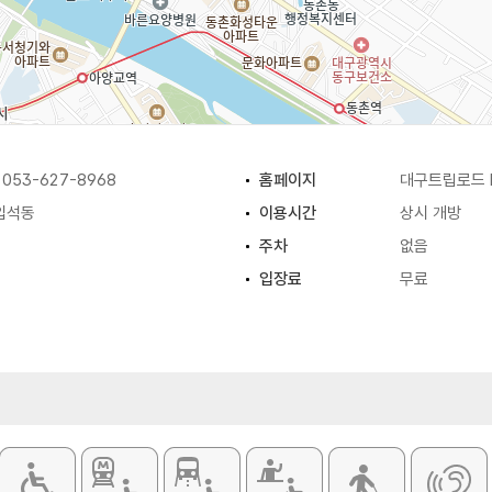
53-627-8968
홈페이지
대구트립로드
입석동
이용시간
상시 개방
주차
없음
입장료
무료