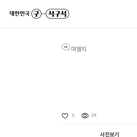
여행지
2K
5
사진보기