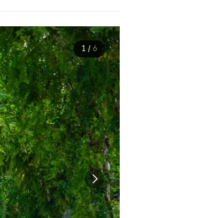
1
/
6