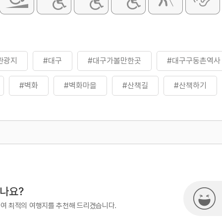
관광지
#대구
#대구가볼만한곳
#대구구동촌역사
#벽화
#벽화마을
#산책길
#산책하기
#옹기종기행복마을
#철길산책로
#체험
#치
#휴식여행
#휴식하기
#휴식하기좋은곳
500
시나요?
하여 최적의 여행지를 추천해 드리겠습니다.