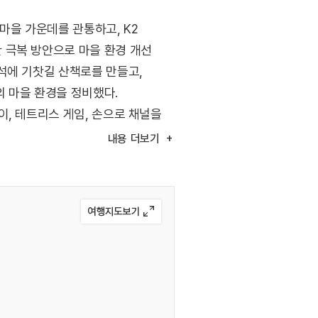
마을 가운데를 관통하고, K2
 극복 방안으로 마을 환경 개선
석에 기찻길 산책로를 만들고,
 마을 환경을 정비했다.
이, 테트리스 게임, 손으로 채널을
게는 새로운 추억이 될 벽화 속
내용
더보기
 주민들이 내놓은 식물과 꽃
 놓았다. 인근 동촌 구 역사도