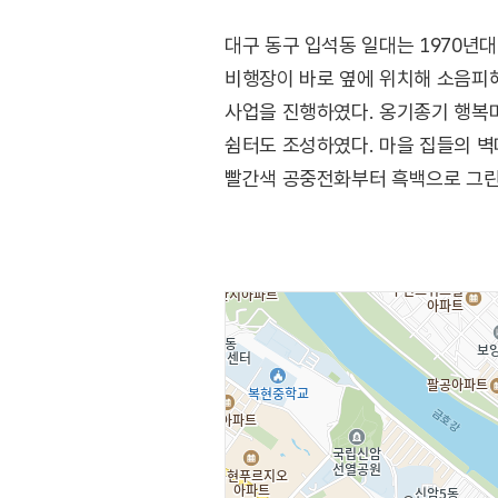
대구 동구 입석동 일대는 1970년
비행장이 바로 옆에 위치해 소음피
사업을 진행하였다. 옹기종기 행복마
쉼터도 조성하였다. 마을 집들의 벽
빨간색 공중전화부터 흑백으로 그린 
돌리던 TV, 어릴 적 문방구 앞에
장면들을 감상할 수 있다. 여기저기
화분들도 벽화와 하나 되어 멋진 풍
마을을 관통하던 철로를 걷어 낸 자
방문하여 옛날 역사의 모습도 함께 