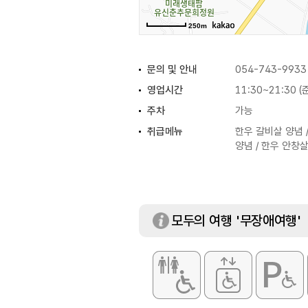
250m
문의 및 안내
054-743-9933
영업시간
11:30~21:30 
주차
가능
취급메뉴
한우 갈비살 양념 
양념 / 한우 안창살
모두의 여행 '무장애여행'