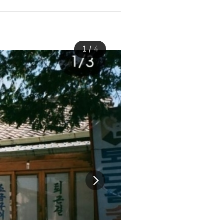
1
/
4