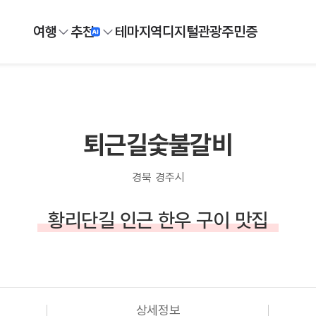
여행
추천
테마
지역
디지털
관광주민증
퇴근길숯불갈비
경북 경주시
황리단길 인근 한우 구이 맛집
상세정보