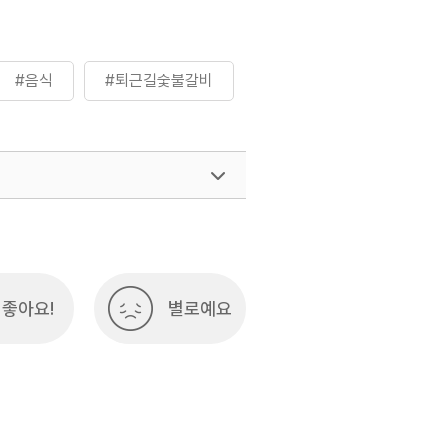
#음식
#퇴근길숯불갈비
좋아요!
별로예요