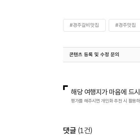
#경주갈비맛집
#경주맛집
콘텐츠 등록 및 수정 문의
국내디지털마케팅팀
033-813-3
해당 여행지가 마음에 드
평가를 해주시면 개인화 추천 시 활용
댓글
(
1
건)