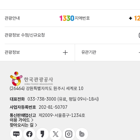
관광안내
지역번호
관광정보 수정/신규요청
관광정보
유관기관
(26464) 강원특별자치도 원주시 세계로 10
대표전화
033-738-3000 (유료, 평일 09시~18시)
사업자등록번호
202-81-50707
통신판매업신고
제2009-서울중구-1234호
이용 가이드
찾아오시는 길