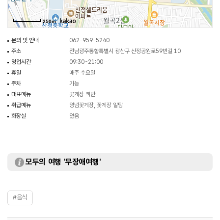
250m
문의 및 안내
062-959-5240
주소
전남광주통합특별시 광산구 산정공원로59번길 10
영업시간
09:30~21:00
휴일
매주 수요일
주차
가능
대표메뉴
꽃게장 백반
취급메뉴
양념꽃게장, 꽃게장 알탕
화장실
있음
모두의 여행 '무장애여행'
#음식