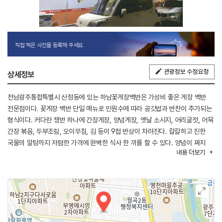
직접 찍은 사진을 등록해 주세요.
관광정보 수정요청
상세정보
전남광주통합특별시 산정동에 있는 하남꽃게장백반은 가성비 좋은 게장 백반
전문점이다. 꽃게장 백반 단일 메뉴로 인원수에 따라 공깃밥과 반찬이 추가되는
형식이다. 커다란 쟁반 하나에 간장게장, 양념게장, 옛날 소시지, 어리굴젓, 어묵
간장 볶음, 두부조림, 오이무침, 김 등이 9첩 반상이 차려진다. 칼칼하고 진한
국물의 알탕까지 저렴한 가격에 완벽한 식사 한 끼를 할 수 있다. 양념이 짜지
내용
더보기
않고 매콤 달콤하여 양념만 밥에 비벼 먹어도 맛있다. 일정 요금을 내면
게장이나 알탕을 추가할 수 있고 양념 꽃게장, 간장게장, 알탕, 어리굴젓은 모두
포장이 가능하다. 전용 주차장이 없기 때문에 주변 골목길에 주차하거나 도보나
대중교통을 추천한다.