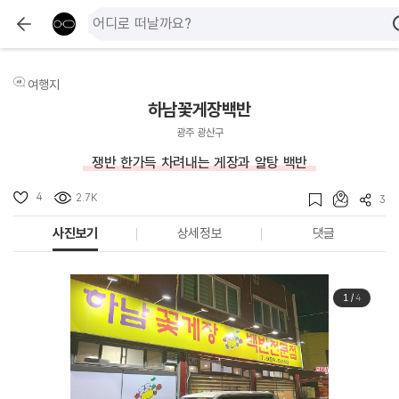
여행지
하남꽃게장백반
광주 광산구
쟁반 한가득 차려내는 게장과 알탕 백반
4
2.7K
3
사진보기
상세정보
댓글
1
/
4