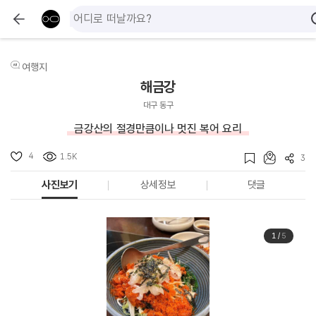
여행지
해금강
대구 동구
금강산의 절경만큼이나 멋진 복어 요리
4
1.5K
3
사진보기
상세정보
댓글
1
/
5