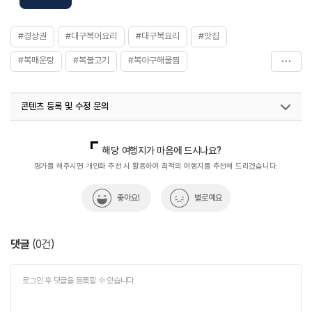
#경상권
#대구복어요리
#대구복요리
#맛집
#복매운탕
#복불고기
#복아구해물찜
#복어샤브전골
#복어요리
#복탕수
#복튀김
콘텐츠 등록 및 수정 문의
#외국인도_선호하는
#월간_사진_제보_이벤트
#음식
#음식점
#코스요리담백한_맛
#해금강
국내디지털마케팅팀
033-813-3500
열린관광콘텐츠팀(열린관광-모두의여행)
033-738-3425
해당 여행지가 마음에 드시나요?
평가를 해주시면 개인화 추천 시 활용하여 최적의 여행지를 추천해 드리겠습니다.
좋아요!
별로예요
댓글
(
0
건)