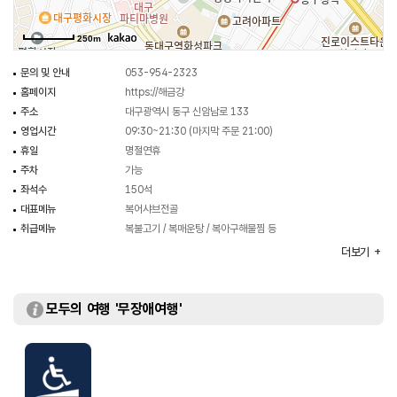
250m
문의 및 안내
053-954-2323
홈페이지
https://해금강
주소
대구광역시 동구 신암남로 133
영업시간
09:30~21:30 (마지막 주문 21:00)
휴일
명절연휴
주차
가능
좌석수
150석
대표메뉴
복어샤브전골
취급메뉴
복불고기 / 복매운탕 / 복아구해물찜 등
화장실
있음
더보기
모두의 여행 '무장애여행'