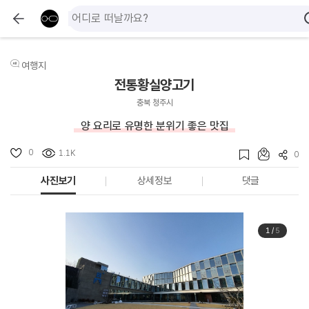
여행지
전통황실양고기
충북 청주시
양 요리로 유명한 분위기 좋은 맛집
0
1.1K
0
사진보기
상세정보
댓글
1
/
5