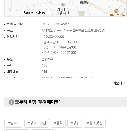
250m
문의 및 안내
0507-1325-4956
주소
충청북도 청주시 서원구 2순환로 1618 B동 2층
영업시간
- 12:00~22:00
- 준비시간 15:00~17:00
- 점심 마지막 주문 14:00
- 저녁 마지막 주문 21:00
휴일
연중무휴
주차
가능
대표메뉴
갈비
취급메뉴
수육 / 전골 / 가마솥밥 / 소면 / 열무국수 등
더보기
화장실
있음
모두의 여행 '무장애여행'
#양고기
#양고기맛집
#음식
#청주
#청주맛집