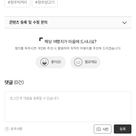
#청주먹거리
#청주양고기
콘텐츠 등록 및 수정 문의
국내디지털마케팅팀
033-813-3500
해당 여행지가 마음에 드시나요?
평가를 해주시면 개인화 추천 시 활용하여 최적의 여행지를 추천해 드리겠습니다.
좋아요!
별로예요
댓글
(
0
건)
유의사항
등록
사진