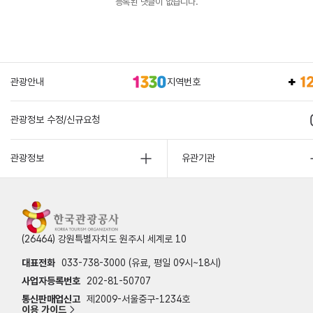
등록된 댓글이 없습니다.
관광안내
지역번호
관광정보 수정/신규요청
관광정보
유관기관
(26464) 강원특별자치도 원주시 세계로 10
대표전화
033-738-3000 (유료, 평일 09시~18시)
사업자등록번호
202-81-50707
통신판매업신고
제2009-서울중구-1234호
이용 가이드