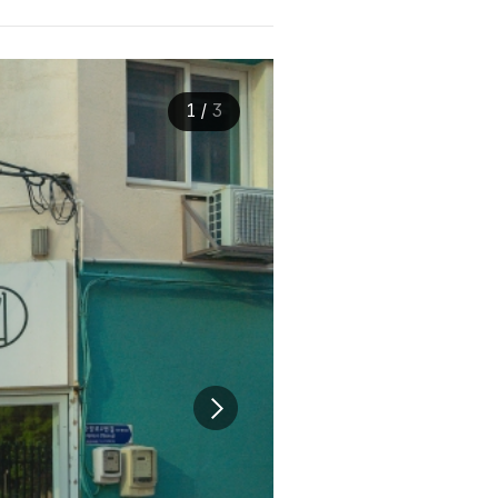
1
/
3