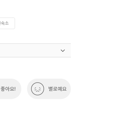
천숙소
좋아요!
별로예요