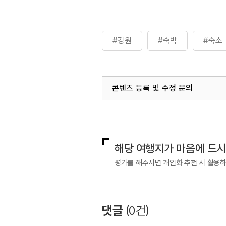
#강원
#숙박
#숙소
콘텐츠 등록 및 수정 문의
국내디지털마케팅팀
033-813-3
해당 여행지가 마음에 드
평가를 해주시면 개인화 추천 시 활용
댓글
(
0
건)