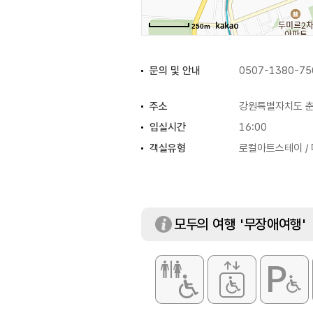
250m
문의 및 안내
0507-1380-75
주소
강원특별자치도 춘천
입실시간
16:00
객실유형
로컬아트스테이 / 
모두의 여행 '무장애여행'