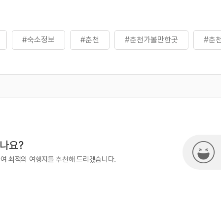
#숙소정보
#춘천
#춘천가볼만한곳
#춘
500
시나요?
하여 최적의 여행지를 추천해 드리겠습니다.