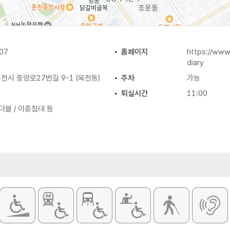
07
홈페이지
https://www
diary
시 중앙로27번길 9-1 (옥천동)
주차
가능
퇴실시간
11:00
더블 / 이층침대 등