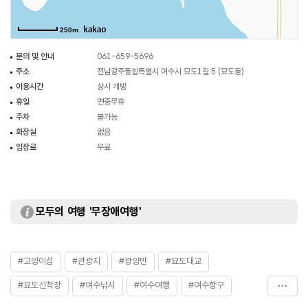
250m
문의 및 안내
061-659-5696
주소
전남광주통합특별시 여수시 묘도1길 5 (묘도동)
이용시간
상시 개방
휴일
연중무휴
주차
불가능
화장실
없음
입장료
무료
모두의 여행 '무장애여행'
#고양이섬
#관광지
#광양만
#묘도대교
#묘도선착장
#여수낚시
#여수여행
#여수항구