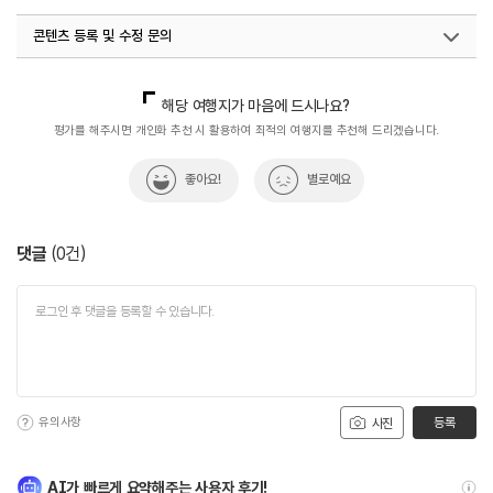
#이순신대교
#황금빛일출
콘텐츠 등록 및 수정 문의
국내디지털마케팅팀
033-813-3500
해당 여행지가 마음에 드시나요?
평가를 해주시면 개인화 추천 시 활용하여 최적의 여행지를 추천해 드리겠습니다.
좋아요!
별로예요
댓글
(
0
건)
유의사항
등록
사진
AI가 빠르게 요약해주는 사용자 후기!