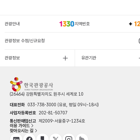
관광안내
지역번호
관광정보 수정/신규요청
관광정보
유관기관
(26464) 강원특별자치도 원주시 세계로 10
대표전화
033-738-3000 (유료, 평일 09시~18시)
사업자등록번호
202-81-50707
통신판매업신고
제2009-서울중구-1234호
이용 가이드
찾아오시는 길