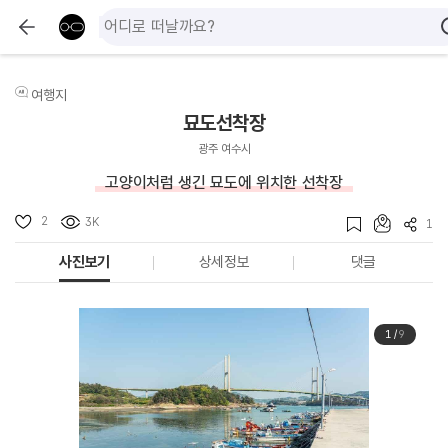
여행지
묘도선착장
광주 여수시
고양이처럼 생긴 묘도에 위치한 선착장
2
3K
1
사진보기
상세정보
댓글
1
/
9