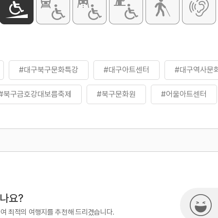
#대구북구문화특강
#대구아트센터
#대구역사문
#북구금호강대보름축제
#북구문화원
#어울아트센터
500
열린관광콘텐츠팀(열린관광-모두의
시나요?
하여 최적의 여행지를 추천해 드리겠습니다.