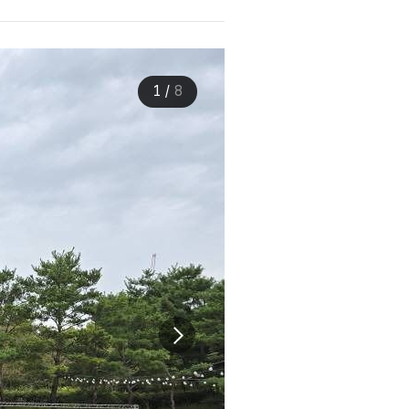
1
/
8