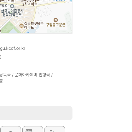
gu.kccf.or.kr
0
독극 / 문화아카데미 인형극 /
등