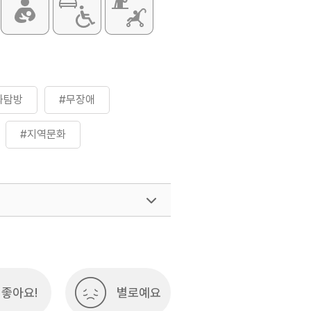
화탐방
#무장애
#지역문화
여행)
033-738-3425
좋아요!
별로예요