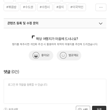
#볶음밥
#수도권
#수원시
#음식
#이국적인
#인도요리
#치킨
#카레
#카레
#커플세트
콘텐츠 등록 및 수정 문의
#탄두리치킨
#히말라야정원
국내디지털마케팅팀
033-813-3500
해당 여행지가 마음에 드시나요?
평가를 해주시면 개인화 추천 시 활용하여 최적의 여행지를 추천해 드리겠습니다.
좋아요!
별로예요
댓글
(
0
건)
유의사항
등록
사진