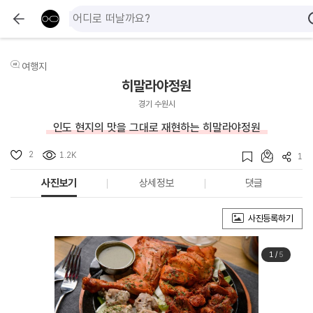
여행지
히말라야정원
경기 수원시
인도 현지의 맛을 그대로 재현하는 히말라야정원
2
1.2K
1
사진보기
상세정보
댓글
사진등록하기
1
/
5