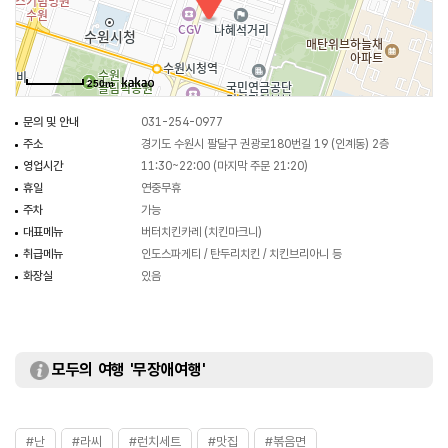
250m
문의 및 안내
031-254-0977
주소
경기도 수원시 팔달구 권광로180번길 19 (인계동) 2층
영업시간
11:30~22:00 (마지막 주문 21:20)
휴일
연중무휴
주차
가능
대표메뉴
버터치킨카레 (치킨마크니)
취급메뉴
인도스파게티 / 탄두리치킨 / 치킨브리아니 등
화장실
있음
모두의 여행 '무장애여행'
#난
#라씨
#런치세트
#맛집
#볶음면