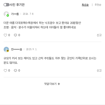
사진 후기만
최신순
추천순
기**름
2026. 7. 8.
더운 여름 다대포해수욕장에서 하는 낙조분수 보고 왔어요 20분동안
조명ㆍ음악ㆍ분수가 어울어져서 하는데 아이들이 참 좋아하네요
0
0
신고
언****음
2025. 9. 1.
규모가 커서 보는 재미도 있고 근처 주민들도 자주 찾는 곳인지 가족단위로 오시는
분도 많아요.
0
0
신고
댓글 더보기