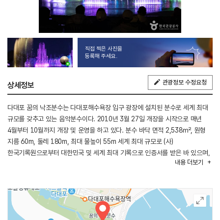
직접 찍은 사진을
등록해 주세요.
관광정보 수정요청
상세정보
다대포 꿈의 낙조분수는 다대포해수욕장 입구 광장에 설치된 분수로 세계 최대
규모를 갖추고 있는 음악분수이다. 2010년 3월 27일 개장을 시작으로 매년
4월부터 10월까지 개장 및 운영을 하고 있다. 분수 바닥 면적 2,538㎡, 원형
지름 60m, 둘레 180m, 최대 물높이 55m 세계 최대 규모로 (사)
한국기록원으로부터 대한민국 및 세계 최대 기록으로 인증서를 받은 바 있으며,
내용
더보기
2010년 3월 27일 기네스월드레코드에 ‘세계최대 바닥분수’로 등재되었다.
다대포 꿈의 낙조분수는 20종 29개의 소분수로 학날개 형상, 무지개 형상,
해바라기 형상, 안개 등 다양하게 연출이 가능하다. 또한, 가요, 팝송, 클래식 등
매달 60여 곡의 다양한 음악과 함께 선보인다. 무엇보다도 특별한 사연이나
프러포즈 등의 내용이 담긴 메시지를 미리 신청해 놓으면 분수 쇼가 진행되는