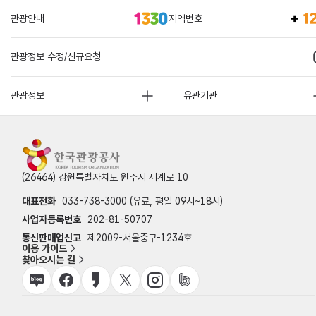
관광안내
지역번호
관광정보 수정/신규요청
관광정보
유관기관
(26464) 강원특별자치도 원주시 세계로 10
대표전화
033-738-3000 (유료, 평일 09시~18시)
사업자등록번호
202-81-50707
통신판매업신고
제2009-서울중구-1234호
이용 가이드
찾아오시는 길