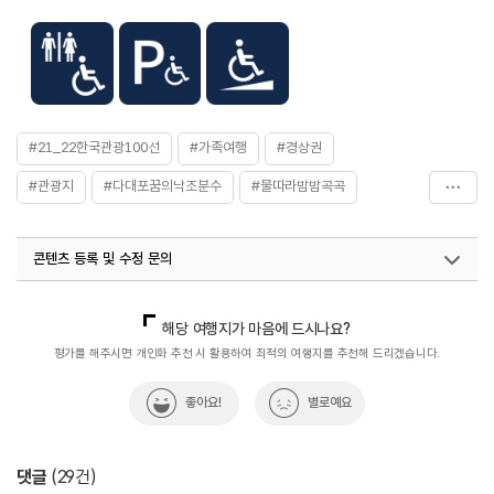
#21_22한국관광100선
#가족여행
#경상권
#관광지
#다대포꿈의낙조분수
#물따라밤밤곡곡
#부산가볼만한곳
#사진찍기좋은곳
#야간관광100선
콘텐츠 등록 및 수정 문의
#야경_명소
#야경명소
#야경여행
#야경좋은곳
#야경투어
#연인과밤밤곡곡
#연인과함께
#인생샷
국내디지털마케팅팀
033-813-3500
국내여행진흥팀(한국관광100선)
033-738-3415
해당 여행지가 마음에 드시나요?
#커플데이트
지역관광육성팀 (야간관광)
033-738-3439
평가를 해주시면 개인화 추천 시 활용하여 최적의 여행지를 추천해 드리겠습니다.
열린관광콘텐츠팀(열린관광-모두의여행)
033-738-3425
좋아요!
별로예요
댓글
(
29
건)