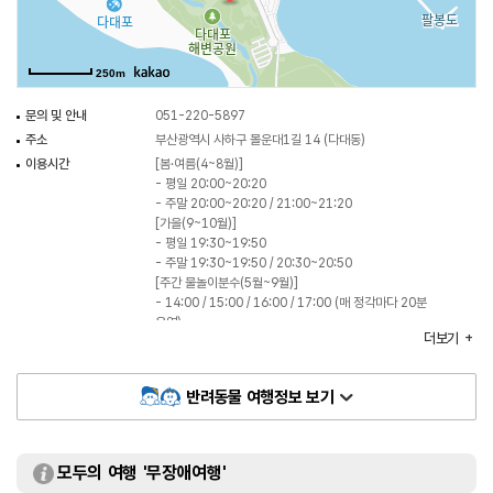
동안 그 내용을 소개해주기도 한다. 이곳을 찾은 사람들이 직접 참여하여 좀 더
다양하게 즐길 수 있는 계절별, 테마별 다양한 프로그램을 마련했다. 화려한
장관을 연출하는 분수쇼를 보는 것만으로도 좋은 볼거리가 되지만, 많은
250m
사람들과 함께 즐길 수 있는 프로그램을 통해 분수 쇼와 더불어 좋은 추억거리가
하나 더 생기는 셈이다.
문의 및 안내
051-220-5897
주소
부산광역시 사하구 몰운대1길 14 (다대동)
이용시간
[봄·여름(4~8월)]
- 평일 20:00~20:20
- 주말 20:00~20:20 / 21:00~21:20
[가을(9~10월)]
- 평일 19:30~19:50
- 주말 19:30~19:50 / 20:30~20:50
[주간 물놀이분수(5월~9월)]
- 14:00 / 15:00 / 16:00 / 17:00 (매 정각마다 20분
운영)
더보기
[야간 체험분수(4월~10월)]
- 음악분수 1부 공연 종료 후 10분 (2부 후에는 미운영)
휴일
매주 월요일
반려동물 여행정보 보기
주차
가능
체험 프로그램
체험분수 : 주간 물놀이 분수 / 야간 체험 분수
화장실
있음
모두의 여행 '무장애여행'
입장료
무료