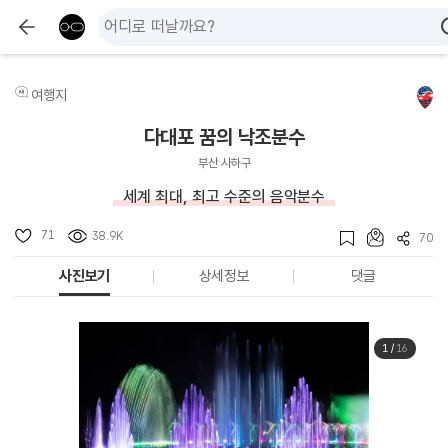
여행지
다대포 꿈의 낙조분수
부산 사하구
세계 최대, 최고 수준의 음악분수
71
38.9K
70
사진보기
상세정보
댓글
1
/
16