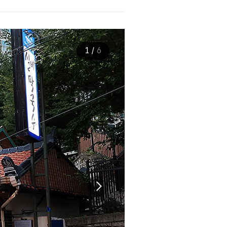
1
/
6