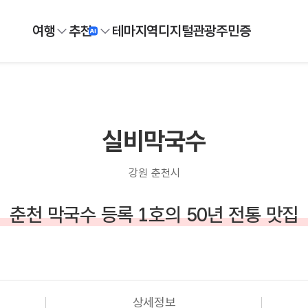
여행
추천
테마
지역
디지털
관광주민증
실비막국수
강원 춘천시
춘천 막국수 등록 1호의 50년 전통 맛집
상세정보