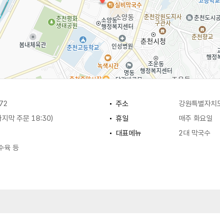
72
주소
강원특별자치도
(마지막 주문 18:30)
휴일
매주 화요일
대표메뉴
2대 막국수
 수육 등