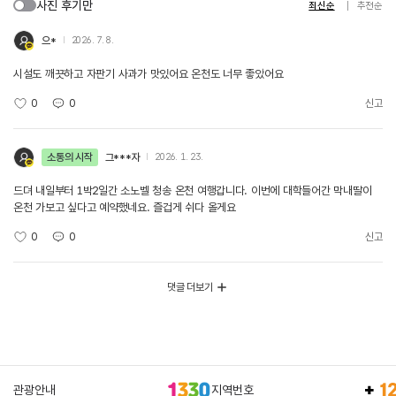
사진 후기만
최신순
추천순
으*
2026. 7. 8.
시설도 깨끗하고 자판기 사과가 맛있어요 온천도 너무 좋았어요
0
0
신고
소통의 시작
그***자
2026. 1. 23.
드뎌 내일부터 1박2일간 소노벨 청송 온천 여행갑니다. 이번에 대학들어간 막내딸이
온천 가보고 싶다고 예약했네요. 즐겁게 쉬다 올게요
0
0
신고
댓글 더보기
관광안내
지역번호