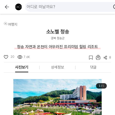
여행지
소노벨 청송
경북 청송군
청송 자연과 온천이 어우러진 프리미엄 힐링 리조트
20
7.6K
8
사진보기
상세정보
댓글
1
/
5