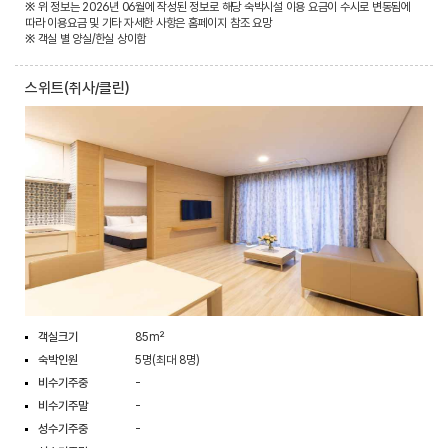
※ 위 정보는 2026년 06월에 작성된 정보로 해당 숙박시설 이용 요금이 수시로 변동됨에
따라 이용요금 및 기타 자세한 사항은 홈페이지 참조 요망
※ 객실 별 양실/한실 상이함
스위트(취사/클린)
객실크기
85m²
숙박인원
5명(최대 8명)
비수기주중
-
비수기주말
-
성수기주중
-