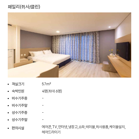
패밀리(취사/클린)
객실크기
57m²
숙박인원
4명(최대 6명)
비수기주중
-
비수기주말
-
성수기주중
-
성수기주말
-
에어콘,TV,인터넷,냉장고,쇼파,테이블,취사용품,케이블설치,
편의시설
헤어드라이기