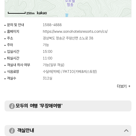
250m
문의 및 안내
1588-4888
홈페이지
https://www.sonohotelsresorts.com/cs/
주소
경상북도 청송군 주왕산면 소노로 38
주차
가능
입실시간
15:00
퇴실시간
11:00
객실내 취사 여부
가능(일부 객실)
식음료장
수달래(뷔페) / PATIO(카페&레스토랑)
객실수
312실
객실유형
패밀리 / 스위트
더보기
부대시설
세미나실 / 사우나실 / 노래방 / 바비큐시설 등
모두의 여행 '무장애여행'
객실안내