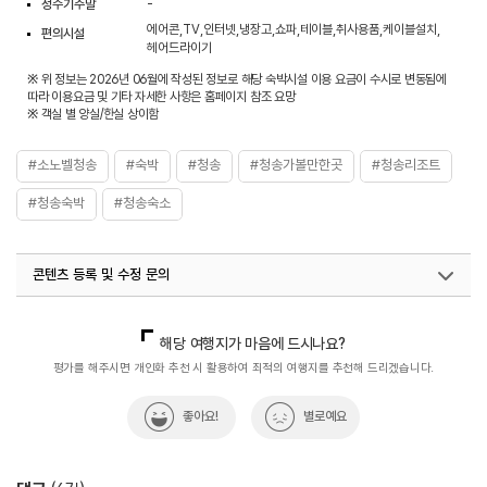
성수기주말
-
에어콘,TV,인터넷,냉장고,쇼파,테이블,취사용품,케이블설치,
편의시설
헤어드라이기
※ 위 정보는 2026년 06월에 작성된 정보로 해당 숙박시설 이용 요금이 수시로 변동됨에
따라 이용요금 및 기타 자세한 사항은 홈페이지 참조 요망
※ 객실 별 양실/한실 상이함
#소노벨청송
#숙박
#청송
#청송가볼만한곳
#청송리조트
#청송숙박
#청송숙소
콘텐츠 등록 및 수정 문의
국내디지털마케팅팀
033-813-3500
해당 여행지가 마음에 드시나요?
평가를 해주시면 개인화 추천 시 활용하여 최적의 여행지를 추천해 드리겠습니다.
좋아요!
별로예요