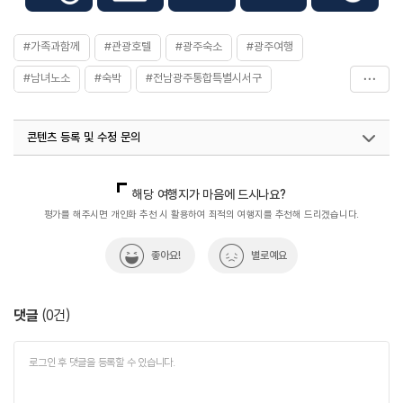
#가족과함께
#관광호텔
#광주숙소
#광주여행
#남녀노소
#숙박
#전남광주통합특별시서구
#휴식공간
#휴식여행
#휴식하기
#휴식하기좋은곳
콘텐츠 등록 및 수정 문의
국내디지털마케팅팀
033-813-3500
열린관광콘텐츠팀(열린관광-모두의여행)
033-738-3425
해당 여행지가 마음에 드시나요?
평가를 해주시면 개인화 추천 시 활용하여 최적의 여행지를 추천해 드리겠습니다.
좋아요!
별로예요
댓글
(
0
건)