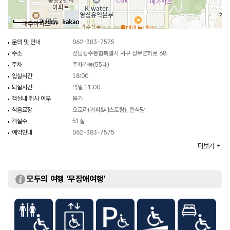
빛나는 공간, 고급스럽고 우아한 분위기에 비즈니스 맨들을 위한 시설물까지
갖춘 아늑한 객실들이 준비되어 있다. 고급스럽고 격조 있는 분위기와
250m
비즈니스맨을 위한 정보 센터 최상의 휴식시설과 서비스를 자랑한다. 편리한
위치와 세심한 서비스를 가장 중요한 기준으로 하는 전남광주통합특별시의
문의 및 안내
062-383-7575
신도심이라 할 수 있다.
주소
전남광주통합특별시 서구 상무연하로 68
주차
주차가능(55대)
입실시간
18:00
퇴실시간
익일 11:00
객실내 취사 여부
불가
식음료장
오로라(커피&레스토랑), 한식당
객실수
51실
예약안내
062-383-7575
객실유형
한실, 디럭스 트윈룸, 스탠다드 더블룸, 스위트룸
더보기
규모
대지면적 848.8㎡, 지상 10층/지하 2층
부대시설
유흥주점, 타이스파, 비즈니스 센터
모두의 여행 '무장애여행'