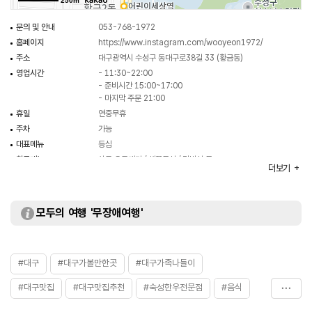
250m
문의 및 안내
053-768-1972
홈페이지
https://www.instagram.com/wooyeon1972/
주소
대구광역시 수성구 동대구로38길 33 (황금동)
영업시간
- 11:30~22:00
- 준비시간 15:00~17:00
- 마지막 주문 21:00
휴일
연중무휴
주차
가능
대표메뉴
등심
취급메뉴
차돌 오드레기 / 채끝등심 / 갈비살 등
더보기
화장실
있음
모두의 여행 '무장애여행'
#대구
#대구가볼만한곳
#대구가족나들이
#대구맛집
#대구맛집추천
#숙성한우전문점
#음식
#한우