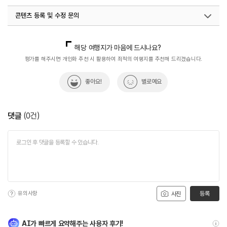
콘텐츠 등록 및 수정 문의
국내디지털마케팅팀
033-813-3500
해당 여행지가 마음에 드시나요?
평가를 해주시면 개인화 추천 시 활용하여 최적의 여행지를 추천해 드리겠습니다.
좋아요!
별로예요
댓글
(
0
건)
유의사항
등록
사진
AI가 빠르게 요약해주는 사용자 후기!