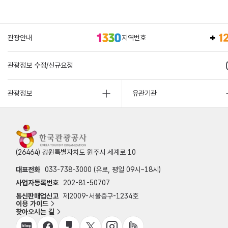
관광안내
지역번호
관광정보 수정/신규요청
관광정보
유관기관
(26464) 강원특별자치도 원주시 세계로 10
대표전화
033-738-3000 (유료, 평일 09시~18시)
사업자등록번호
202-81-50707
통신판매업신고
제2009-서울중구-1234호
이용 가이드
찾아오시는 길