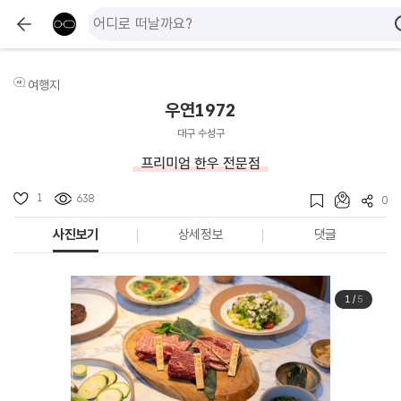
여행지
우연1972
대구 수성구
프리미엄 한우 전문점
1
638
0
사진보기
상세정보
댓글
1
/
5