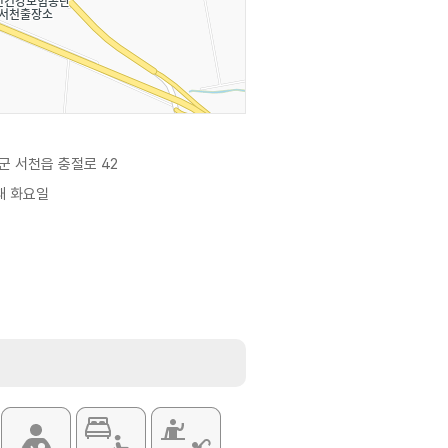
군 서천읍 충절로 42
째 화요일