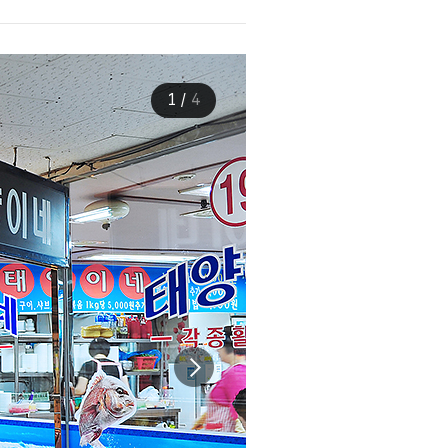
1
/
4