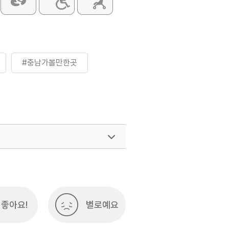
#충남가볼만한곳
좋아요!
별로예요