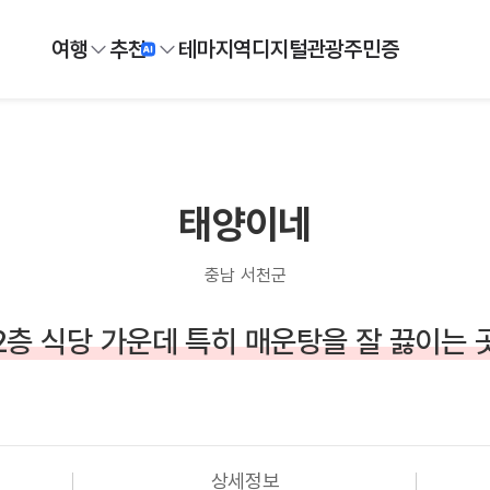
여행
추천
테마
지역
디지털
관광주민증
태양이네
충남 서천군
2층 식당 가운데 특히 매운탕을 잘 끓이는 
상세정보