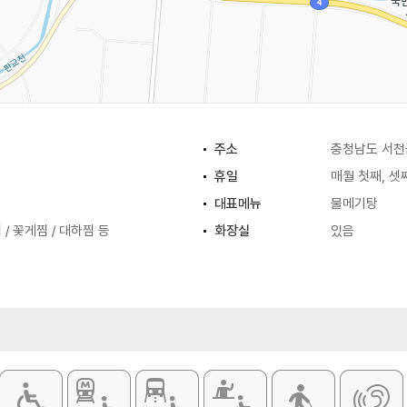
주소
충청남도 서천
휴일
매월 첫째, 셋
대표메뉴
물메기탕
/ 꽃게찜 / 대하찜 등
화장실
있음