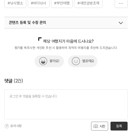
#낚시명소
#바다낚시
#부안여행
#새만금방조제
#풍력발전기
콘텐츠 등록 및 수정 문의
국내디지털마케팅팀
033-813-3500
해당 여행지가 마음에 드시나요?
평가를 해주시면 개인화 추천 시 활용하여 최적의 여행지를 추천해 드리겠습니다.
좋아요!
별로예요
댓글
(
2
건)
유의사항
등록
사진