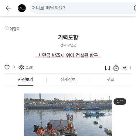
여행지
가력도항
전북 부안군
새만금 방조제 위에 건설된 항구
0
2.8K
1
사진보기
상세정보
댓글
1
/
7