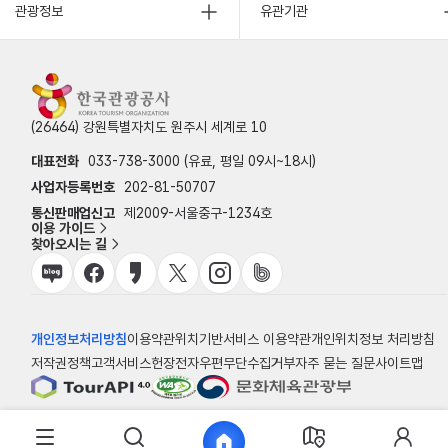
관광정보
유관기관
(26464) 강원특별자치도 원주시 세계로 10
대표전화
033-738-3000 (유료, 평일 09시~18시)
사업자등록번호
202-81-50707
통신판매업신고
제2009-서울중구-1234호
이용 가이드
찾아오시는 길
개인정보처리방침
이용약관
위치기반서비스 이용약관
개인위치정보 처리방침
저작권정책
고객서비스헌장
전자우편무단수집거부
자주 묻는 질문
사이트맵
© 한국관광공사