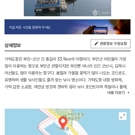
직접 찍은 사진을 등록해 주세요.
관광정보 수정요청
상세정보
가력도항은 부안~군산 간 총길이 33.9㎞의 어항이다. 부안군 어민들이 가장
많이 이용하는 항구로 부안군 관할이지만 부안뿐 아니라 인근 군산시, 김제시
어선들도 많이 이용하는 항구다. 봄철과 가을철 꽃게가 많이 나오는 곳으로도
유명하며 생활 낚시인들도 즐겨 찾는 낚시 명소이다. 가력도항 내항 방파제,
가력 갑문 소공원, 새만금 방조제 갯바위 등이 낚시 포인트이며 계절이나 물때,
내용
더보기
상황에 따라 삼치, 우럭, 노래미, 망둥어, 주꾸미, 고등어, 꽁치, 갈치, 갯장어 등
다양한 어종이 잡힌다. 가력도항은 바닷바람을 맞으며 힐링하며 산책하기에도
좋고 붉게 물드는 서해 낙조를 보는 것도 황홀하다. 가력도항 길 건너에는
가력도 생태공원과 전망대, 풍력발전기가 있다.