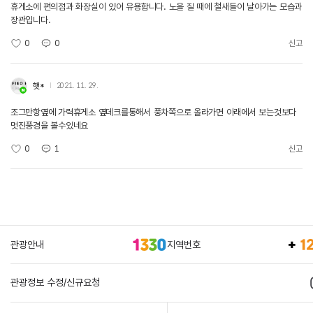
휴게소에 편의점과 화장실이 있어 유용합니다. 노을 질 때에 철새들이 날아가는 모습과
장관입니다.
0
0
신고
햇*
2021. 11. 29.
조그만항옆에 가력휴게소 옆데크를통해서 풍차쪽으로 올라가면 아래에서 보는것보다
멋진풍경을 볼수있네요
0
1
신고
관광안내
지역번호
관광정보 수정/신규요청