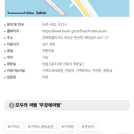
250m
문의 및 안내
063-581-5114
홈페이지
https://www.buan.go.kr/tour/index.buan
주소
전북특별자치도 부안군 변산면 새만금로 447-27
이용시간
상시 개방
휴일
연중무휴
주차
가능
화장실
있음 (남녀구분 이동식 화장실 )
이용가능시설
가력도생태공원, 전망대, 가력휴게소, 주차장, 화장실
입장료
무료
모두의 여행 '무장애여행'
#가력도
#가력도생태공원
#가력항
#관광지