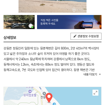
직접 찍은 사진을
등록해 주세요.
관광정보 수정요청
상세정보
강동면 정동진리 일원에 있는 등명해변은 길이 800m, 2만 4천㎡의 백사장이
있고 넓은 주차장과 소나무 숲이 우거져 있어 야영을 하기 좋은 곳이다.
서울에서 약 240㎞ 동남쪽에 위치하며 강릉에서 남쪽으로 8㎞ 정도,
동해시에서는 12㎞, 속초에서는 80㎞ 정도 떨어져 있다. 영동선 철도와
동해고속도로, 7번 국도와 인접해 있어 접근이 용이하다. 등명 해변은 기반
내용
더보기
시설이 대체로 양호한 해변으로 산책로 및 상가지역에 보도블록이 시설되어
있고 주차장, 야영시설 등이 잘 갖추어져 있다. 해변 주변 반경 2㎞ 이내
북쪽으로는 6·25 전적비와 등명락가사 오층 석탑, 탄산 약수터가 있으며
강릉지구 전역을 중계 역할하는 KBS, MBC 송신탑이 설치되어 있어 강릉을
한눈에 바라볼 수 있는 곳이다.