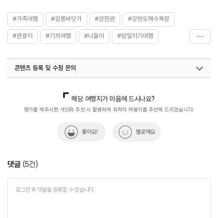
#가족여행
#강릉바닷가
#강원권
#강원도해수욕장
#관광지
#기차여행
#나들이
#당일치기여행
#데이트코스
#등명해변
#등명해수욕장
#바다풍경
콘텐츠 등록 및 수정 문의
#서울근교여행
#아이와함께
#여름방학가볼만한곳
#여름여행
#연인과함께
#일출일몰명소
#자연
국내디지털마케팅팀
033-813-3500
열린관광콘텐츠팀(열린관광-모두의여행)
033-738-3425
해당 여행지가 마음에 드시나요?
#자연좋은곳
#체험학습
#친구와함께
#힐링
평가를 해주시면 개인화 추천 시 활용하여 최적의 여행지를 추천해 드리겠습니다.
좋아요!
별로예요
댓글
(
5
건)