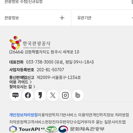
관광정보 수정/신규요청
관광정보
유관기관
(26464) 강원특별자치도 원주시 세계로 10
대표전화
033-738-3000 (유료, 평일 09시~18시)
사업자등록번호
202-81-50707
통신판매업신고
제2009-서울중구-1234호
이용 가이드
찾아오시는 길
개인정보처리방침
이용약관
위치기반서비스 이용약관
개인위치정보 처리방침
저작권정책
고객서비스헌장
전자우편무단수집거부
자주 묻는 질문
사이트맵