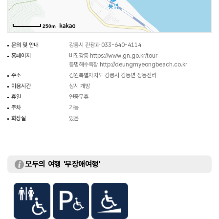
250m
문의 및 안내
강릉시 관광과 033-640-4114
홈페이지
비짓강릉
https://www.gn.go.kr/tour
등명해수욕장
http://deungmyeongbeach.co.kr
주소
강원특별자치도 강릉시 강동면 정동진리
이용시간
상시 개방
휴일
연중무휴
주차
가능
화장실
있음
모두의 여행 '무장애여행'