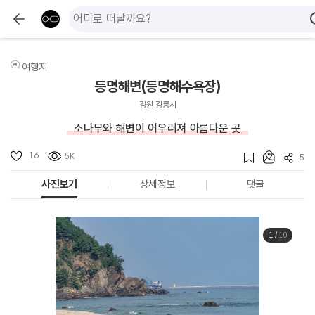
여행지
등명해변(등명해수욕장)
강원 강릉시
소나무와 해변이 어우러져 아름다운 곳
16
5K
5
사진보기
상세정보
댓글
1
/
10