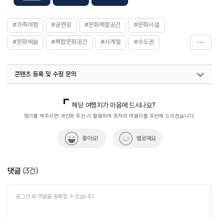
#가족여행
#공연장
#문화복합공간
#문화시설
#문화예술
#복합문화공간
#사계절
#수도권
#실내여행지
#아이와함께
#안양가볼만한곳
콘텐츠 등록 및 수정 문의
#안양공연장
#안양전시장
#연인과함께
#열린문화공간
#예술
#전시/공연
#체험학습
국내디지털마케팅팀
033-813-3500
열린관광콘텐츠팀(열린관광-모두의여행)
033-738-3425
해당 여행지가 마음에 드시나요?
#친구와함께
#평촌아트홀
평가를 해주시면 개인화 추천 시 활용하여 최적의 여행지를 추천해 드리겠습니다.
좋아요!
별로예요
댓글
(
3
건)