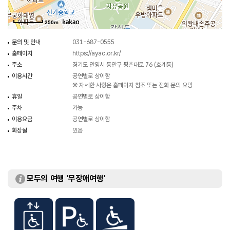
250m
문의 및 안내
031-687-0555
홈페이지
https://ayac.or.kr/
주소
경기도 안양시 동안구 평촌대로 76 (호계동)
이용시간
공연별로 상이함
※ 자세한 사항은 홈페이지 참조 또는 전화 문의 요망
휴일
공연별로 상이함
주차
가능
이용요금
공연별로 상이함
화장실
있음
모두의 여행 '무장애여행'