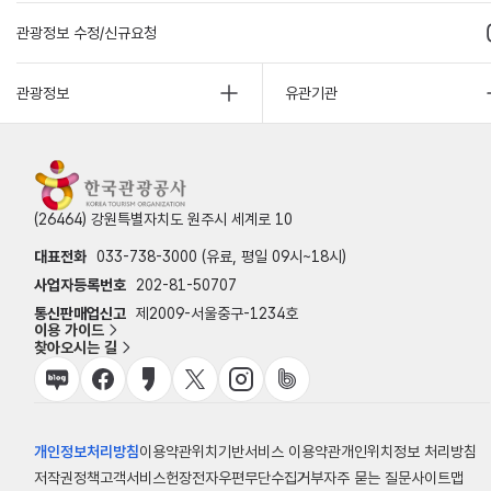
관광정보 수정/신규요청
관광정보
유관기관
(26464) 강원특별자치도 원주시 세계로 10
대표전화
033-738-3000 (유료, 평일 09시~18시)
사업자등록번호
202-81-50707
통신판매업신고
제2009-서울중구-1234호
이용 가이드
찾아오시는 길
개인정보처리방침
이용약관
위치기반서비스 이용약관
개인위치정보 처리방침
저작권정책
고객서비스헌장
전자우편무단수집거부
자주 묻는 질문
사이트맵