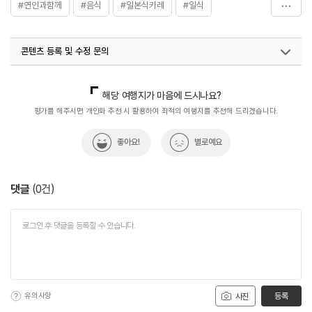
#연인과함께
#음식
#일본식카레
#일식
#혼밥하기좋은
콘텐츠 등록 및 수정 문의
국내디지털마케팅팀
033-813-3500
해당 여행지가 마음에 드시나요?
평가를 해주시면 개인화 추천 시 활용하여 최적의 여행지를 추천해 드리겠습니다.
좋아요!
별로예요
댓글
(
0
건)
유의사항
등록
사진