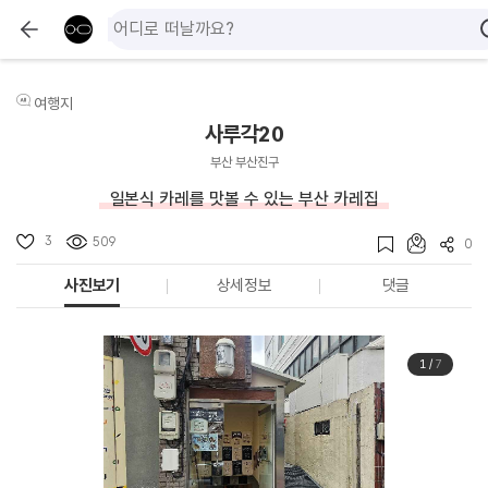
여행지
사루각20
부산 부산진구
일본식 카레를 맛볼 수 있는 부산 카레집
3
509
0
사진보기
상세정보
댓글
1
/
7