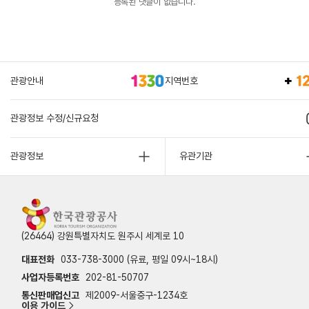
등록된 댓글이 없습니다.
관광안내
지역번호
관광정보 수정/신규요청
관광정보
유관기관
(26464) 강원특별자치도 원주시 세계로 10
대표전화
033-738-3000 (유료, 평일 09시~18시)
사업자등록번호
202-81-50707
통신판매업신고
제2009-서울중구-1234호
이용 가이드