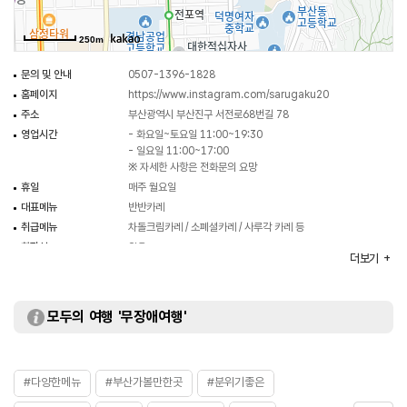
250m
문의 및 안내
0507-1396-1828
홈페이지
https://www.instagram.com/sarugaku20
주소
부산광역시 부산진구 서전로68번길 78
영업시간
- 화요일~토요일 11:00~19:30
- 일요일 11:00~17:00
※ 자세한 사항은 전화문의 요망
휴일
매주 월요일
대표메뉴
반반카레
취급메뉴
차돌크림카레 / 소폐셜카레 / 사루각 카레 등
화장실
있음
더보기
모두의 여행 '무장애여행'
#다양한메뉴
#부산가볼만한곳
#분위기좋은