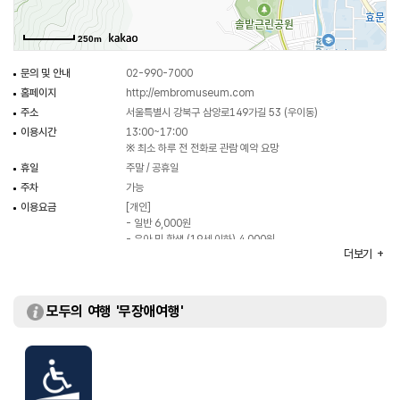
관람하면 된다.
250m
문의 및 안내
02-990-7000
홈페이지
http://embromuseum.com
주소
서울특별시 강북구 삼양로149가길 53 (우이동)
이용시간
13:00~17:00
※ 최소 하루 전 전화로 관람 예약 요망
휴일
주말 / 공휴일
주차
가능
이용요금
[개인]
- 일반 6,000원
- 유아 및 학생 (19세 이하) 4,000원
더보기
[단체 (20명 이상)]
- 일반 3,000원
- 유아 및 학생 (19세 이하) 2,000원
화장실
있음
모두의 여행 '무장애여행'