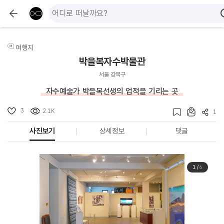
여행지
박을복자수박물관
서울 강북구
자수예술가 박을복선생의 업적을 기리는 곳
3
2.1K
1
사진보기
상세정보
댓글
1
/
6