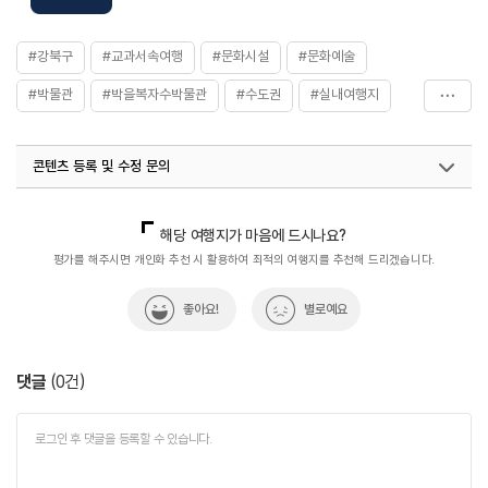
#강북구
#교과서속여행
#문화시설
#문화예술
#박물관
#박을복자수박물관
#수도권
#실내여행지
#아이와함께
#이색체험
#자수
#자수박물관
콘텐츠 등록 및 수정 문의
#전시
#전시관
#전통문화
#체험학습
국내디지털마케팅팀
033-813-3500
열린관광콘텐츠팀(열린관광-모두의여행)
033-738-3425
해당 여행지가 마음에 드시나요?
평가를 해주시면 개인화 추천 시 활용하여 최적의 여행지를 추천해 드리겠습니다.
좋아요!
별로예요
댓글
(
0
건)