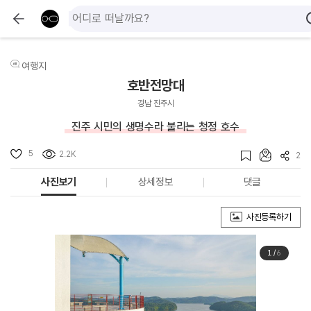
여행지
호반전망대
경남 진주시
진주 시민의 생명수라 불리는 청정 호수
5
2.2K
2
사진보기
상세정보
댓글
사진등록하기
1
/
6