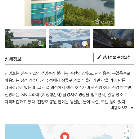
+ 9
관광정보 수정요청
상세정보
진양호는 진주 시민의 생명수라 불리는, 주변의 상수도, 관개용수, 공업용수로
이용되는 청정 호수다. 진주성에서 상류로 거슬러 올라가면 강을 막아 만든
다목적댐이 있는데, 그 건설 과정에서 생긴 호수가 바로 진양호다. 진양호 호반
전망대는 tvN 드라마 〈지정생존자〉 촬영지로 명성을 얻으면서, 관광 명소로
자리매김하고 있다. 진양호 공원 안에는 동물원, 놀이 시설, 호텔 등이 있다.
내용
더보기
호반 전망대 역시 진양호 공원 안에서 가장 높은 지대에 자리하고 있어, ‘크고
작은 섬들이 옹기종기 모여 있는 바다’를 닮은 진양호의 절경을 한눈에 볼 수
있다.