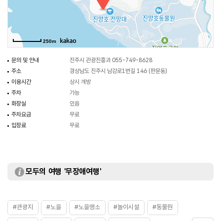
250m
문의 및 안내
진주시 관광진흥과 055-749-8628
주소
경상남도 진주시 남강로1번길 146 (판문동)
이용시간
상시 개방
주차
가능
화장실
있음
주차요금
무료
입장료
무료
모두의 여행 '무장애여행'
#관광지
#노을
#노을명소
#놀이시설
#동물원