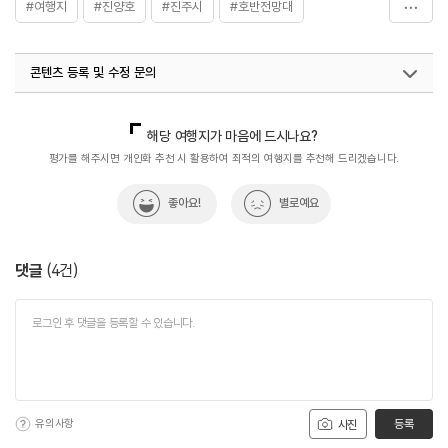
#여행지
#진양호
#진주시
#호반전망대
#호수공원
콘텐츠 등록 및 수정 문의
국내디지털마케팅팀
033-813-3500
해당 여행지가 마음에 드시나요?
평가를 해주시면 개인화 추천 시 활용하여 최적의 여행지를 추천해 드리겠습니다.
좋아요!
별로예요
댓글
(
4
건)
유의사항
등록
사진