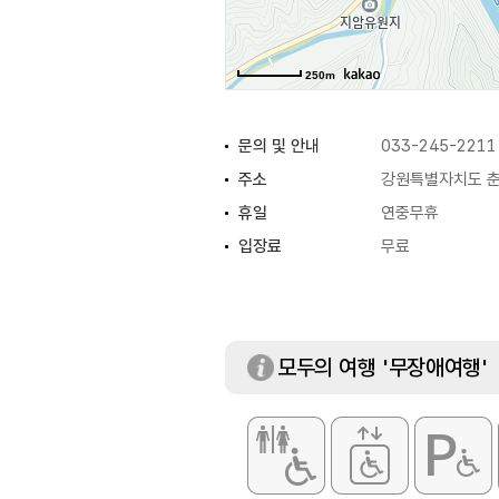
250m
문의 및 안내
033-245-2211
주소
강원특별자치도 춘
휴일
연중무휴
입장료
무료
모두의 여행 '무장애여행'