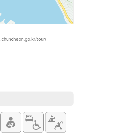
.chuncheon.go.kr/tour/