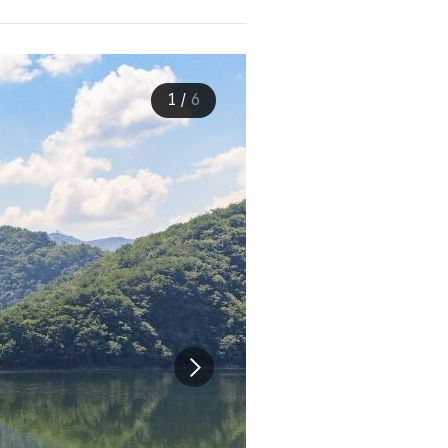
1
/
6