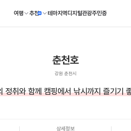
여행
추천
테마
지역
디지털
관광주민증
춘천호
강원 춘천시
 정취와 함께 캠핑에서 낚시까지 즐기기 
상세정보