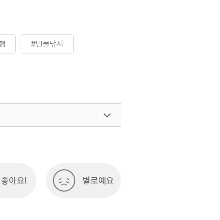
행
#민물낚시
좋아요!
별로예요