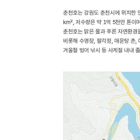
춘천호는 강원도 춘천시에 위치한 인공
km², 저수량은 약 1억 5천만 톤
춘천호는 맑은 물과 푸른 자연환경을
비롯해 수영장, 팔각정, 매운탕 촌,
겨울철 빙어 낚시 등 사계절 내내 즐