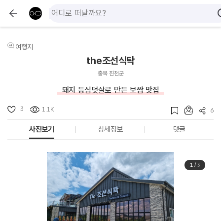
여행지
the조선식탁
충북 진천군
돼지 등심덧살로 만든 보쌈 맛집
3
1.1K
6
사진보기
상세정보
댓글
1
/
3