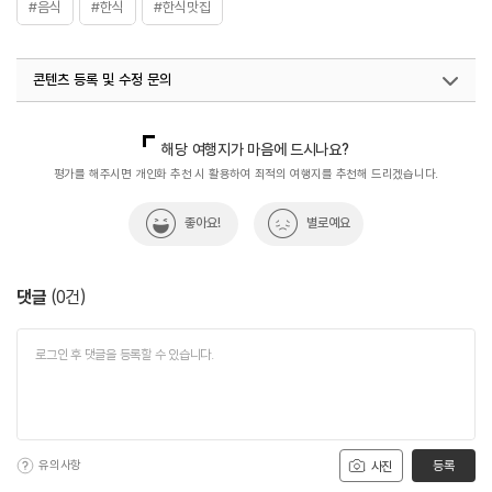
#음식
#한식
#한식맛집
콘텐츠 등록 및 수정 문의
국내디지털마케팅팀
033-813-3500
해당 여행지가 마음에 드시나요?
평가를 해주시면 개인화 추천 시 활용하여 최적의 여행지를 추천해 드리겠습니다.
좋아요!
별로예요
댓글
(
0
건)
유의사항
등록
사진