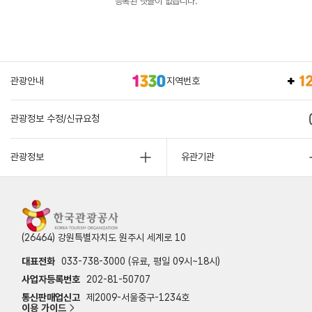
등록된 댓글이 없습니다.
관광안내
지역번호
관광정보 수정/신규요청
관광정보
유관기관
(26464) 강원특별자치도 원주시 세계로 10
대표전화
033-738-3000 (유료, 평일 09시~18시)
사업자등록번호
202-81-50707
통신판매업신고
제2009-서울중구-1234호
이용 가이드