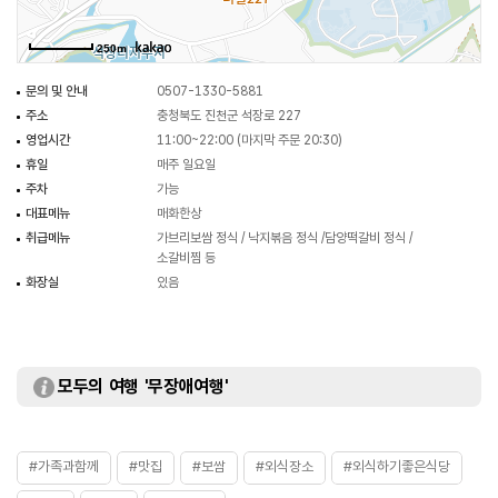
250m
문의 및 안내
0507-1330-5881
주소
충청북도 진천군 석장로 227
영업시간
11:00~22:00 (마지막 주문 20:30)
휴일
매주 일요일
주차
가능
대표메뉴
매화한상
취급메뉴
가브리보쌈 정식 / 낙지볶음 정식 /담양떡갈비 정식 /
소갈비찜 등
화장실
있음
모두의 여행 '무장애여행'
#가족과함께
#맛집
#보쌈
#외식장소
#외식하기좋은식당