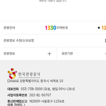
등록된 댓글이 없습니다.
관광안내
지역번호
관광정보 수정/신규요청
관광정보
유관기관
(26464) 강원특별자치도 원주시 세계로 10
대표전화
033-738-3000 (유료, 평일 09시~18시)
사업자등록번호
202-81-50707
통신판매업신고
제2009-서울중구-1234호
이용 가이드