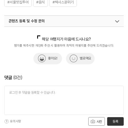
#서울맛집투어
#음식
#텍사스분위기
콘텐츠 등록 및 수정 문의
국내디지털마케팅팀
033-813-3500
해당 여행지가 마음에 드시나요?
평가를 해주시면 개인화 추천 시 활용하여 최적의 여행지를 추천해 드리겠습니다.
좋아요!
별로예요
댓글
(
0
건)
유의사항
등록
사진