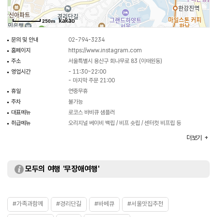
250m
문의 및 안내
02-794-3234
홈페이지
https://www.instagram.com
주소
서울특별시 용산구 회나무로 83 (이태원동)
영업시간
- 11:30~22:00
- 마지막 주문 21:00
휴일
연중무휴
주차
불가능
대표메뉴
로코스 바비큐 샘플러
취급메뉴
오리지널 베이비 백립 / 비프 숏립 / 센터컷 비프립 등
화장실
있음
더보기
모두의 여행 '무장애여행'
#가족과함께
#경리단길
#바베큐
#서울맛집추천