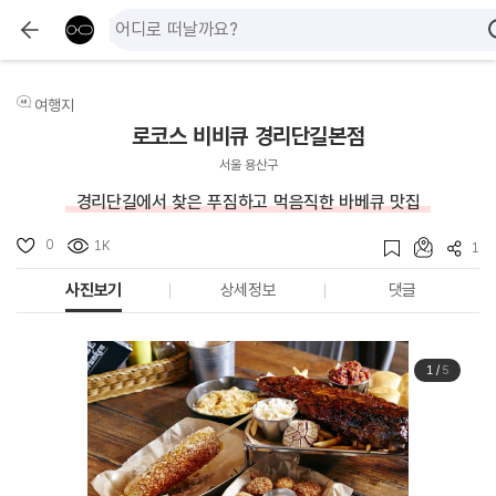
여행지
로코스 비비큐 경리단길본점
서울 용산구
경리단길에서 찾은 푸짐하고 먹음직한 바베큐 맛집
0
1K
1
사진보기
상세정보
댓글
1
/
5