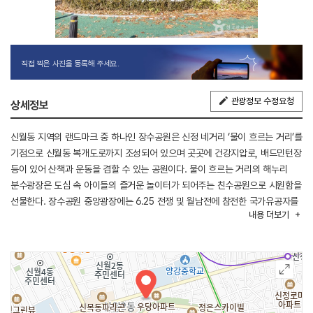
직접 찍은 사진을 등록해 주세요.
관광정보 수정요청
상세정보
신월동 지역의 랜드마크 중 하나인 장수공원은 신정 네거리 ‘물이 흐르는 거리’를
기점으로 신월동 복개도로까지 조성되어 있으며 곳곳에 건강지압로, 배드민턴장
등이 있어 산책과 운동을 겸할 수 있는 공원이다. 물이 흐르는 거리의 해누리
분수광장은 도심 속 아이들의 즐거운 놀이터가 되어주는 친수공원으로 시원함을
선물한다. 장수공원 중앙광장에는 6.25 전쟁 및 월남전에 참전한 국가유공자를
내용
더보기
위한 참전유공자명비도 건립되어 있다. 장수공원의 걷고 싶은 길을 따라 걷다
보면 열녀문이 나온다. 이 열녀문의 주인공인 부인 이 씨는 전의 이 씨 명문의
귀한 딸로 태어났으나 일찍 남편과 사별하였는데 사별한 남편에 대한 애통함
때문에 밥을 먹지 않고 단식하여 이십 대 후반에 사망하였다. 이러한 사실을
보고받은 조정에서는 1729년(영조 5년)에 전의 이 씨의 높은 뜻을 기리기
위하여 ‘열녀 학생 원정익 처 전의 이 씨의 문’이라 기록된 현판의 열녀문을