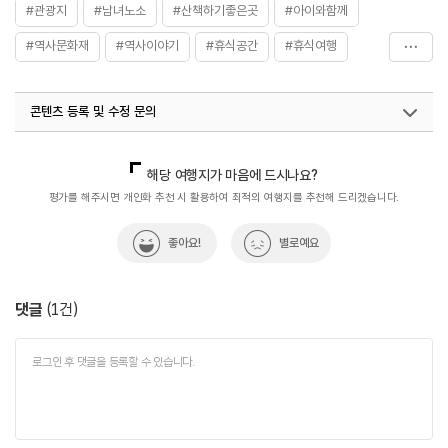
#관광지
#남녀노소
#산책하기좋은곳
#아이와함께
#역사문화재
#역사이야기
#휴식공간
#휴식여행
#휴식하기
#휴식하기좋은곳
#힐링산책
콘텐츠 등록 및 수정 문의
국내디지털마케팅팀
033-813-3500
열린관광콘텐츠팀(열린관광-모두의여행)
033-738-3425
해당 여행지가 마음에 드시나요?
평가를 해주시면 개인화 추천 시 활용하여 최적의 여행지를 추천해 드리겠습니다.
좋아요!
별로예요
댓글
(
1
건)