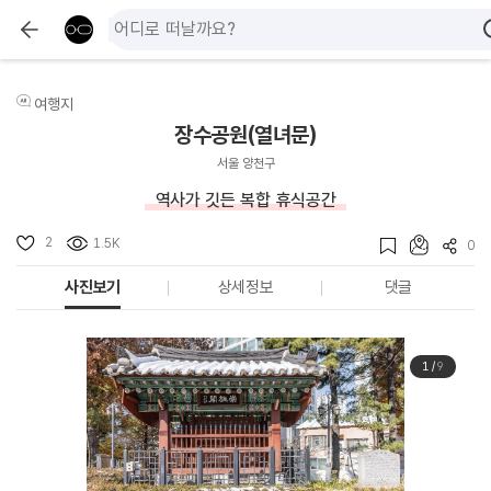
여행지
장수공원(열녀문)
서울 양천구
역사가 깃든 복합 휴식공간
2
1.5K
0
사진보기
상세정보
댓글
1
/
9