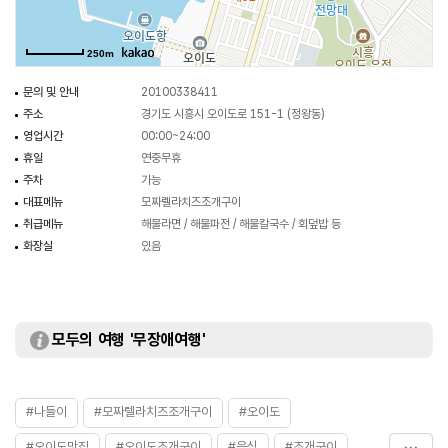
250m
문의 및 안내
20100338411
주소
경기도 시흥시 오이도로 151-1 (정왕동)
영업시간
00:00~24:00
휴일
연중무휴
주차
가능
대표메뉴
모짜렐라치즈조개구이
취급메뉴
해물라면 / 해물파전 / 해물칼국수 / 회덮밥 등
화장실
있음
모두의 여행 '무장애여행'
#나들이
#모짜렐라치즈조개구이
#오이도
#오이도맛집
#오이도조개구이
#음식
#조개구이