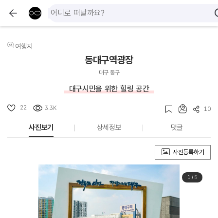
여행지
동대구역광장
대구 동구
대구시민을 위한 힐링 공간
22
3.3K
10
사진보기
상세정보
댓글
사진등록하기
1
/
5