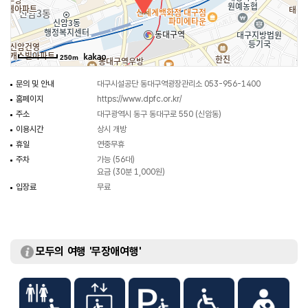
250m
문의 및 안내
대구시설공단 동대구역광장관리소 053-956-1400
홈페이지
https://www.dpfc.or.kr/
주소
대구광역시 동구 동대구로 550 (신암동)
이용시간
상시 개방
휴일
연중무휴
주차
가능 (56대)
요금 (30분 1,000원)
입장료
무료
모두의 여행 '무장애여행'