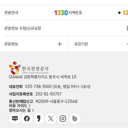
관광안내
지역번호
관광정보 수정/신규요청
관광정보
유관기관
(26464) 강원특별자치도 원주시 세계로 10
대표전화
033-738-3000 (유료, 평일 09시~18시)
사업자등록번호
202-81-50707
통신판매업신고
제2009-서울중구-1234호
이용 가이드
찾아오시는 길