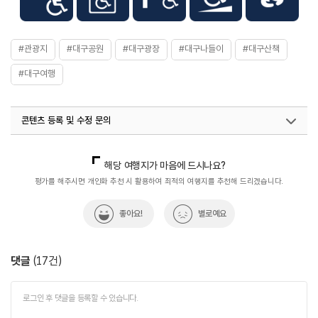
#관광지
#대구공원
#대구광장
#대구나들이
#대구산책
#대구여행
콘텐츠 등록 및 수정 문의
국내디지털마케팅팀
033-813-3500
열린관광콘텐츠팀(열린관광-모두의여행)
033-738-3425
해당 여행지가 마음에 드시나요?
평가를 해주시면 개인화 추천 시 활용하여 최적의 여행지를 추천해 드리겠습니다.
좋아요!
별로예요
댓글
(
17
건)