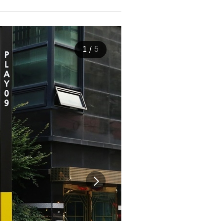
1
/
5