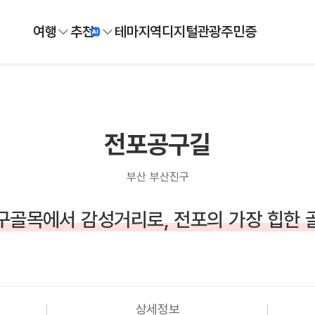
여행
추천
테마
지역
디지털
관광주민증
전포공구길
부산 부산진구
구골목에서 감성거리로, 전포의 가장 힙한 
상세정보