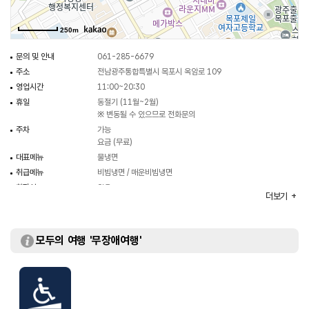
250m
문의 및 안내
061-285-6679
주소
전남광주통합특별시 목포시 옥암로 109
영업시간
11:00~20:30
휴일
동절기 (11월~2월)
※ 변동될 수 있으므로 전화문의
주차
가능
요금 (무료)
대표메뉴
물냉면
취급메뉴
비빔냉면 / 매운비빔냉면
화장실
있음
더보기
모두의 여행 '무장애여행'