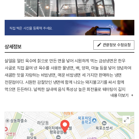
직접 찍은 사진을 등록해 주세요.
관광정보 수정요청
상세정보
살얼음 얼린 육수에 칡으로 만든 면을 넣어 시원하게 먹는 금성냉면은 한우
사골로 직접 끓여 낸 육수를 사용한 물냉면, 배, 양파, 마늘 등을 넣어 양념하여
새콤한 맛을 자랑하는 비빔냉면, 매운 비빔냉면 세 가지만 판매하는 냉면
전문점이다. 시원한 감칠맛인 냉면에 함께 나오는 돼지불고기를 싸서 함께
먹으면 든든하다. 널찍한 실내에 음식 특성상 높은 회전율로 웨이팅이 길지
내용
더보기
않으며, 건물 옆에 주차장이 있어 주차에 어려움이 없다. 근처
목포자연사박물관, 유달산 등이 있어 연계 관광하기 좋다.