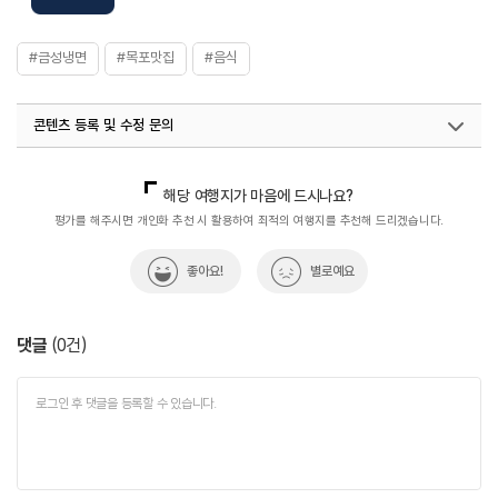
#금성냉면
#목포맛집
#음식
콘텐츠 등록 및 수정 문의
국내디지털마케팅팀
033-813-3500
열린관광콘텐츠팀(열린관광-모두의여행)
033-738-3425
해당 여행지가 마음에 드시나요?
평가를 해주시면 개인화 추천 시 활용하여 최적의 여행지를 추천해 드리겠습니다.
좋아요!
별로예요
댓글
(
0
건)