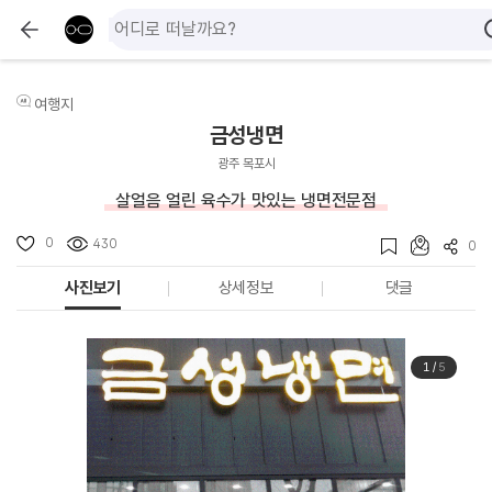
여행지
금성냉면
광주 목포시
살얼음 얼린 육수가 맛있는 냉면전문점
0
430
0
사진보기
상세정보
댓글
1
/
5