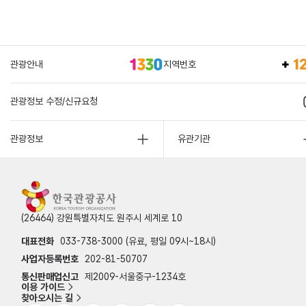
관광안내
지역번호
관광정보 수정/신규요청
관광정보
유관기관
(26464) 강원특별자치도 원주시 세계로 10
대표전화
033-738-3000 (유료, 평일 09시~18시)
사업자등록번호
202-81-50707
통신판매업신고
제2009-서울중구-1234호
이용 가이드
찾아오시는 길