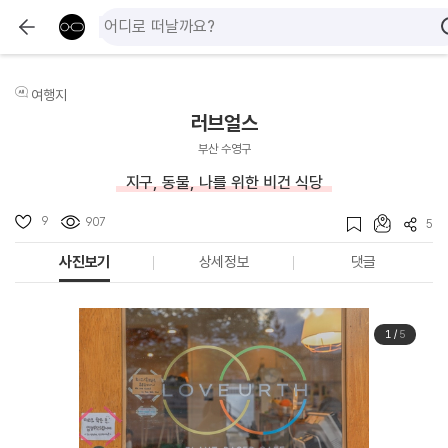
여행지
러브얼스
부산 수영구
지구, 동물, 나를 위한 비건 식당
9
907
5
사진보기
상세정보
댓글
1
/
5