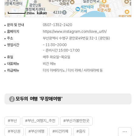
250m
문의 및 안내
0507-1352-2420
홈페이지
https://www.instagram.com/love_urth/
주소
부산광역시 수영구 광안로49번길 32-1 (광안동)
영업시간
- 11:30~20:00
- 준비시간 15:00~17:00
휴일
매주 화요일~목요일
대표메뉴
비건 메뉴
취급메뉴
더치 아메리카노 / 더치 라떼 / 서리태라떼 등
모두의 여행 '무장애여행'
#부산
#부산_여행지_추천
#부산가볼만한곳
#부산권
#부산여행
#비건카페
#음식